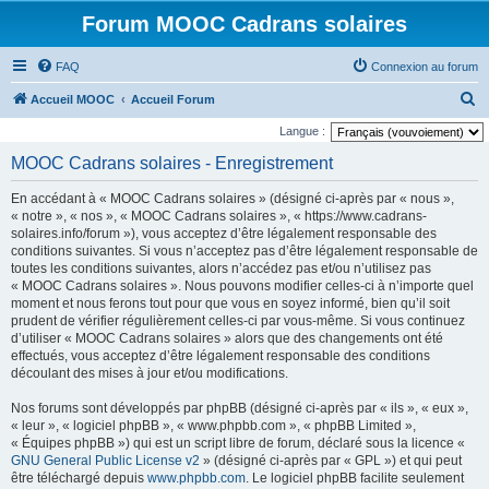
Forum MOOC Cadrans solaires
FAQ
Connexion au forum
R
Accueil MOOC
Accueil Forum
e
Langue :
c
MOOC Cadrans solaires - Enregistrement
h
En accédant à « MOOC Cadrans solaires » (désigné ci-après par « nous »,
e
« notre », « nos », « MOOC Cadrans solaires », « https://www.cadrans-
r
solaires.info/forum »), vous acceptez d’être légalement responsable des
conditions suivantes. Si vous n’acceptez pas d’être légalement responsable de
c
toutes les conditions suivantes, alors n’accédez pas et/ou n’utilisez pas
h
« MOOC Cadrans solaires ». Nous pouvons modifier celles-ci à n’importe quel
moment et nous ferons tout pour que vous en soyez informé, bien qu’il soit
e
prudent de vérifier régulièrement celles-ci par vous-même. Si vous continuez
r
d’utiliser « MOOC Cadrans solaires » alors que des changements ont été
effectués, vous acceptez d’être légalement responsable des conditions
découlant des mises à jour et/ou modifications.
Nos forums sont développés par phpBB (désigné ci-après par « ils », « eux »,
« leur », « logiciel phpBB », « www.phpbb.com », « phpBB Limited »,
« Équipes phpBB ») qui est un script libre de forum, déclaré sous la licence «
GNU General Public License v2
» (désigné ci-après par « GPL ») et qui peut
être téléchargé depuis
www.phpbb.com
. Le logiciel phpBB facilite seulement