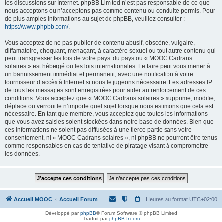
les discussions sur Internet. phpBB Limited n’est pas responsable de ce que
nous acceptons ou n’acceptons pas comme contenu ou conduite permis. Pour
de plus amples informations au sujet de phpBB, veuillez consulter :
https://www.phpbb.com/
.
Vous acceptez de ne pas publier de contenu abusif, obscène, vulgaire,
diffamatoire, choquant, menaçant, à caractère sexuel ou tout autre contenu qui
peut transgresser les lois de votre pays, du pays où « MOOC Cadrans
solaires » est hébergé ou les lois internationales. Le faire peut vous mener à
un bannissement immédiat et permanent, avec une notification à votre
fournisseur d’accès à Internet si nous le jugeons nécessaire. Les adresses IP
de tous les messages sont enregistrées pour aider au renforcement de ces
conditions. Vous acceptez que « MOOC Cadrans solaires » supprime, modifie,
déplace ou verrouille n’importe quel sujet lorsque nous estimons que cela est
nécessaire. En tant que membre, vous acceptez que toutes les informations
que vous avez saisies soient stockées dans notre base de données. Bien que
ces informations ne soient pas diffusées à une tierce partie sans votre
consentement, ni « MOOC Cadrans solaires », ni phpBB ne pourront être tenus
comme responsables en cas de tentative de piratage visant à compromettre
les données.
Accueil MOOC
Accueil Forum
Heures au format
UTC+02:00
Développé par
phpBB
® Forum Software © phpBB Limited
Traduit par
phpBB-fr.com