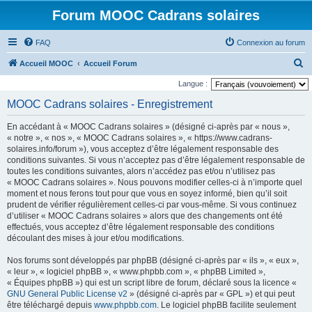
Forum MOOC Cadrans solaires
FAQ
Connexion au forum
R
Accueil MOOC
Accueil Forum
e
Langue :
c
MOOC Cadrans solaires - Enregistrement
h
En accédant à « MOOC Cadrans solaires » (désigné ci-après par « nous »,
e
« notre », « nos », « MOOC Cadrans solaires », « https://www.cadrans-
r
solaires.info/forum »), vous acceptez d’être légalement responsable des
conditions suivantes. Si vous n’acceptez pas d’être légalement responsable de
c
toutes les conditions suivantes, alors n’accédez pas et/ou n’utilisez pas
h
« MOOC Cadrans solaires ». Nous pouvons modifier celles-ci à n’importe quel
moment et nous ferons tout pour que vous en soyez informé, bien qu’il soit
e
prudent de vérifier régulièrement celles-ci par vous-même. Si vous continuez
r
d’utiliser « MOOC Cadrans solaires » alors que des changements ont été
effectués, vous acceptez d’être légalement responsable des conditions
découlant des mises à jour et/ou modifications.
Nos forums sont développés par phpBB (désigné ci-après par « ils », « eux »,
« leur », « logiciel phpBB », « www.phpbb.com », « phpBB Limited »,
« Équipes phpBB ») qui est un script libre de forum, déclaré sous la licence «
GNU General Public License v2
» (désigné ci-après par « GPL ») et qui peut
être téléchargé depuis
www.phpbb.com
. Le logiciel phpBB facilite seulement