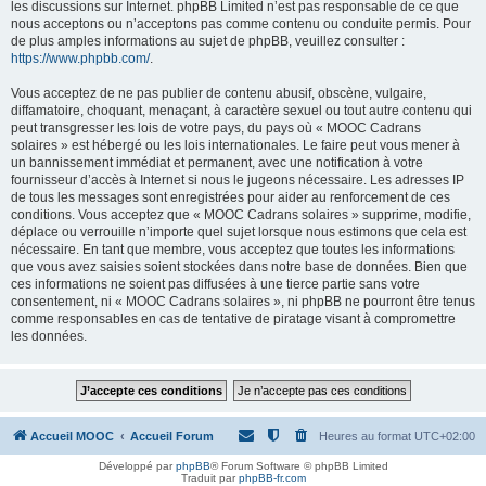
les discussions sur Internet. phpBB Limited n’est pas responsable de ce que
nous acceptons ou n’acceptons pas comme contenu ou conduite permis. Pour
de plus amples informations au sujet de phpBB, veuillez consulter :
https://www.phpbb.com/
.
Vous acceptez de ne pas publier de contenu abusif, obscène, vulgaire,
diffamatoire, choquant, menaçant, à caractère sexuel ou tout autre contenu qui
peut transgresser les lois de votre pays, du pays où « MOOC Cadrans
solaires » est hébergé ou les lois internationales. Le faire peut vous mener à
un bannissement immédiat et permanent, avec une notification à votre
fournisseur d’accès à Internet si nous le jugeons nécessaire. Les adresses IP
de tous les messages sont enregistrées pour aider au renforcement de ces
conditions. Vous acceptez que « MOOC Cadrans solaires » supprime, modifie,
déplace ou verrouille n’importe quel sujet lorsque nous estimons que cela est
nécessaire. En tant que membre, vous acceptez que toutes les informations
que vous avez saisies soient stockées dans notre base de données. Bien que
ces informations ne soient pas diffusées à une tierce partie sans votre
consentement, ni « MOOC Cadrans solaires », ni phpBB ne pourront être tenus
comme responsables en cas de tentative de piratage visant à compromettre
les données.
Accueil MOOC
Accueil Forum
Heures au format
UTC+02:00
Développé par
phpBB
® Forum Software © phpBB Limited
Traduit par
phpBB-fr.com