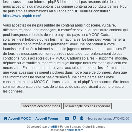
les discussions sur Internet. phpBB Limited n’est pas responsable de ce que
nous acceptons ou n’acceptons pas comme contenu ou conduite permis. Pour
de plus amples informations au sujet de phpBB, veuillez consulter :
https://www.phpbb.com/
.
Vous acceptez de ne pas publier de contenu abusif, obscène, vulgaire,
diffamatoire, choquant, menaçant, à caractère sexuel ou tout autre contenu qui
peut transgresser les lois de votre pays, du pays où « MOOC Cadrans
solaires » est hébergé ou les lois internationales. Le faire peut vous mener à
un bannissement immédiat et permanent, avec une notification à votre
fournisseur d’accès à Internet si nous le jugeons nécessaire. Les adresses IP
de tous les messages sont enregistrées pour aider au renforcement de ces
conditions. Vous acceptez que « MOOC Cadrans solaires » supprime, modifie,
déplace ou verrouille n’importe quel sujet lorsque nous estimons que cela est
nécessaire. En tant que membre, vous acceptez que toutes les informations
que vous avez saisies soient stockées dans notre base de données. Bien que
ces informations ne soient pas diffusées à une tierce partie sans votre
consentement, ni « MOOC Cadrans solaires », ni phpBB ne pourront être tenus
comme responsables en cas de tentative de piratage visant à compromettre
les données.
Accueil MOOC
Accueil Forum
Heures au format
UTC+02:00
Développé par
phpBB
® Forum Software © phpBB Limited
Traduit par
phpBB-fr.com