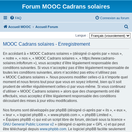
Forum MOOC Cadrans solaires
FAQ
Connexion au forum
R
Accueil MOOC
Accueil Forum
e
Langue :
c
MOOC Cadrans solaires - Enregistrement
h
En accédant à « MOOC Cadrans solaires » (désigné ci-après par « nous »,
e
« notre », « nos », « MOOC Cadrans solaires », « https://www.cadrans-
r
solaires.info/forum »), vous acceptez d’être légalement responsable des
conditions suivantes. Si vous n’acceptez pas d’être légalement responsable de
c
toutes les conditions suivantes, alors n’accédez pas et/ou n’utilisez pas
h
« MOOC Cadrans solaires ». Nous pouvons modifier celles-ci à n’importe quel
moment et nous ferons tout pour que vous en soyez informé, bien qu’il soit
e
prudent de vérifier régulièrement celles-ci par vous-même. Si vous continuez
r
d’utiliser « MOOC Cadrans solaires » alors que des changements ont été
effectués, vous acceptez d’être légalement responsable des conditions
découlant des mises à jour et/ou modifications.
Nos forums sont développés par phpBB (désigné ci-après par « ils », « eux »,
« leur », « logiciel phpBB », « www.phpbb.com », « phpBB Limited »,
« Équipes phpBB ») qui est un script libre de forum, déclaré sous la licence «
GNU General Public License v2
» (désigné ci-après par « GPL ») et qui peut
être téléchargé depuis
www.phpbb.com
. Le logiciel phpBB facilite seulement