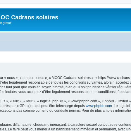
OC Cadrans solaires
t gratuit
 « nous », « notre », « nos », « MOOC Cadrans solaires », « https://www.cadrans-s
d’être légalement responsable de toutes les conditions suivantes, alors n’accédez
ns tout pour que vous en soyez informé, bien qu’il soit prudent de vérifier régulièr
ffectués, vous acceptez d’être légalement responsable des conditions découlant d
ls », « eux », « leur », « logiciel phpBB », « www.phpbb.com », « phpBB Limited »,
-après par « GPL ») et qui peut être téléchargé depuis
www.phpbb.com
. Le logicie
acceptons pas comme contenu ou conduite permis. Pour de plus amples informations
lgaire, diffamatoire, choquant, menaçant, à caractère sexuel ou tout autre contenu 
les. Le faire peut vous mener à un bannissement immédiat et permanent, avec une no