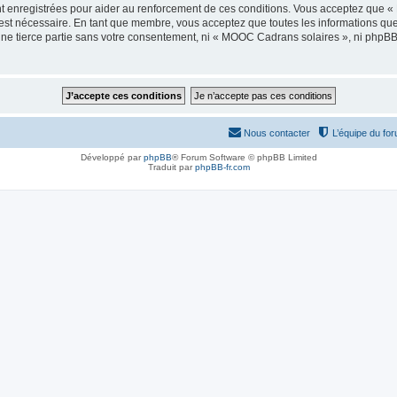
t enregistrées pour aider au renforcement de ces conditions. Vous acceptez que 
 est nécessaire. En tant que membre, vous acceptez que toutes les informations qu
 une tierce partie sans votre consentement, ni « MOOC Cadrans solaires », ni php
Nous contacter
L’équipe du fo
Développé par
phpBB
® Forum Software © phpBB Limited
Traduit par
phpBB-fr.com