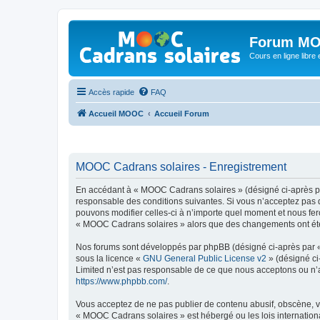
Forum MO
Cours en ligne libre e
Accès rapide
FAQ
Accueil MOOC
Accueil Forum
MOOC Cadrans solaires - Enregistrement
En accédant à « MOOC Cadrans solaires » (désigné ci-après par
responsable des conditions suivantes. Si vous n’acceptez pas 
pouvons modifier celles-ci à n’importe quel moment et nous fero
« MOOC Cadrans solaires » alors que des changements ont été e
Nos forums sont développés par phpBB (désigné ci-après par « i
sous la licence «
GNU General Public License v2
» (désigné ci
Limited n’est pas responsable de ce que nous acceptons ou n’
https://www.phpbb.com/
.
Vous acceptez de ne pas publier de contenu abusif, obscène, vu
« MOOC Cadrans solaires » est hébergé ou les lois internationa