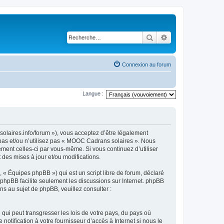
Rechercher
Recherche avancé
Connexion au forum
Langue :
olaires.info/forum »), vous acceptez d’être légalement
 pas et/ou n’utilisez pas « MOOC Cadrans solaires ». Nous
ement celles-ci par vous-même. Si vous continuez d’utiliser
es mises à jour et/ou modifications.
 « Équipes phpBB ») qui est un script libre de forum, déclaré
l phpBB facilite seulement les discussions sur Internet. phpBB
 au sujet de phpBB, veuillez consulter :
qui peut transgresser les lois de votre pays, du pays où
tification à votre fournisseur d’accès à Internet si nous le