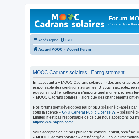
Forum MO
Cours en ligne libre e
Accès rapide
FAQ
Accueil MOOC
Accueil Forum
MOOC Cadrans solaires - Enregistrement
En accédant à « MOOC Cadrans solaires » (désigné ci-après par
responsable des conditions suivantes. Si vous n’acceptez pas 
pouvons modifier celles-ci à n’importe quel moment et nous fero
« MOOC Cadrans solaires » alors que des changements ont été e
Nos forums sont développés par phpBB (désigné ci-après par « i
sous la licence «
GNU General Public License v2
» (désigné ci
Limited n’est pas responsable de ce que nous acceptons ou n’
https://www.phpbb.com/
.
Vous acceptez de ne pas publier de contenu abusif, obscène, vu
« MOOC Cadrans solaires » est hébergé ou les lois internationa