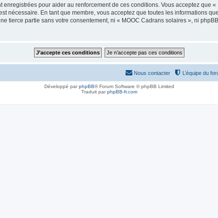
t enregistrées pour aider au renforcement de ces conditions. Vous acceptez que 
 est nécessaire. En tant que membre, vous acceptez que toutes les informations qu
 une tierce partie sans votre consentement, ni « MOOC Cadrans solaires », ni php
Nous contacter
L’équipe du fo
Développé par
phpBB
® Forum Software © phpBB Limited
Traduit par
phpBB-fr.com