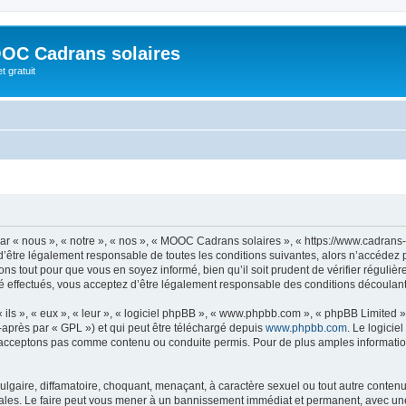
OC Cadrans solaires
t gratuit
 « nous », « notre », « nos », « MOOC Cadrans solaires », « https://www.cadrans-s
d’être légalement responsable de toutes les conditions suivantes, alors n’accédez
ns tout pour que vous en soyez informé, bien qu’il soit prudent de vérifier régulièr
ffectués, vous acceptez d’être légalement responsable des conditions découlant d
ls », « eux », « leur », « logiciel phpBB », « www.phpbb.com », « phpBB Limited »,
-après par « GPL ») et qui peut être téléchargé depuis
www.phpbb.com
. Le logicie
acceptons pas comme contenu ou conduite permis. Pour de plus amples informations
lgaire, diffamatoire, choquant, menaçant, à caractère sexuel ou tout autre contenu 
les. Le faire peut vous mener à un bannissement immédiat et permanent, avec une no