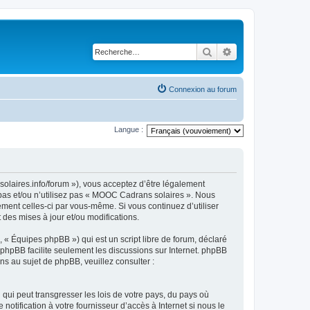
Rechercher
Recherche avancé
Connexion au forum
Langue :
olaires.info/forum »), vous acceptez d’être légalement
 pas et/ou n’utilisez pas « MOOC Cadrans solaires ». Nous
ement celles-ci par vous-même. Si vous continuez d’utiliser
es mises à jour et/ou modifications.
 « Équipes phpBB ») qui est un script libre de forum, déclaré
l phpBB facilite seulement les discussions sur Internet. phpBB
 au sujet de phpBB, veuillez consulter :
qui peut transgresser les lois de votre pays, du pays où
tification à votre fournisseur d’accès à Internet si nous le