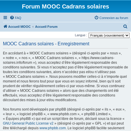
Forum MOOC Cadrans solaires
FAQ
Connexion au forum
R
Accueil MOOC
Accueil Forum
e
Langue :
c
MOOC Cadrans solaires - Enregistrement
h
En accédant à « MOOC Cadrans solaires » (désigné ci-après par « nous »,
e
« notre », « nos », « MOOC Cadrans solaires », « https://www.cadrans-
r
solaires.info/forum »), vous acceptez d’être légalement responsable des
conditions suivantes. Si vous n’acceptez pas d’être légalement responsable de
c
toutes les conditions suivantes, alors n’accédez pas et/ou n’utilisez pas
h
« MOOC Cadrans solaires ». Nous pouvons modifier celles-ci à n’importe quel
moment et nous ferons tout pour que vous en soyez informé, bien qu’il soit
e
prudent de vérifier régulièrement celles-ci par vous-même. Si vous continuez
r
d’utiliser « MOOC Cadrans solaires » alors que des changements ont été
effectués, vous acceptez d’être légalement responsable des conditions
découlant des mises à jour et/ou modifications.
Nos forums sont développés par phpBB (désigné ci-après par « ils », « eux »,
« leur », « logiciel phpBB », « www.phpbb.com », « phpBB Limited »,
« Équipes phpBB ») qui est un script libre de forum, déclaré sous la licence «
GNU General Public License v2
» (désigné ci-après par « GPL ») et qui peut
être téléchargé depuis
www.phpbb.com
. Le logiciel phpBB facilite seulement