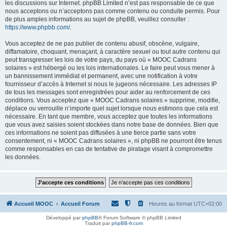
les discussions sur Internet. phpBB Limited n’est pas responsable de ce que
nous acceptons ou n’acceptons pas comme contenu ou conduite permis. Pour
de plus amples informations au sujet de phpBB, veuillez consulter :
https://www.phpbb.com/
.
Vous acceptez de ne pas publier de contenu abusif, obscène, vulgaire,
diffamatoire, choquant, menaçant, à caractère sexuel ou tout autre contenu qui
peut transgresser les lois de votre pays, du pays où « MOOC Cadrans
solaires » est hébergé ou les lois internationales. Le faire peut vous mener à
un bannissement immédiat et permanent, avec une notification à votre
fournisseur d’accès à Internet si nous le jugeons nécessaire. Les adresses IP
de tous les messages sont enregistrées pour aider au renforcement de ces
conditions. Vous acceptez que « MOOC Cadrans solaires » supprime, modifie,
déplace ou verrouille n’importe quel sujet lorsque nous estimons que cela est
nécessaire. En tant que membre, vous acceptez que toutes les informations
que vous avez saisies soient stockées dans notre base de données. Bien que
ces informations ne soient pas diffusées à une tierce partie sans votre
consentement, ni « MOOC Cadrans solaires », ni phpBB ne pourront être tenus
comme responsables en cas de tentative de piratage visant à compromettre
les données.
Accueil MOOC
Accueil Forum
Heures au format
UTC+02:00
Développé par
phpBB
® Forum Software © phpBB Limited
Traduit par
phpBB-fr.com