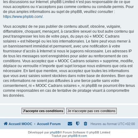
les discussions sur Internet. phpBB Limited n’est pas responsable de ce que
nous acceptons ou n’acceptons pas comme contenu ou conduite permis. Pour
de plus amples informations au sujet de phpBB, veuillez consulter :
https://www.phpbb.com/
.
Vous acceptez de ne pas publier de contenu abusif, obscène, vulgaire,
diffamatoire, choquant, menaçant, à caractère sexuel ou tout autre contenu qui
peut transgresser les lois de votre pays, du pays où « MOOC Cadrans
solaires » est hébergé ou les lois internationales. Le faire peut vous mener à
un bannissement immédiat et permanent, avec une notification à votre
fournisseur d’accès à Internet si nous le jugeons nécessaire. Les adresses IP
de tous les messages sont enregistrées pour aider au renforcement de ces
conditions. Vous acceptez que « MOOC Cadrans solaires » supprime, modifie,
déplace ou verrouille n’importe quel sujet lorsque nous estimons que cela est
nécessaire. En tant que membre, vous acceptez que toutes les informations
que vous avez saisies soient stockées dans notre base de données. Bien que
ces informations ne soient pas diffusées à une tierce partie sans votre
consentement, ni « MOOC Cadrans solaires », ni phpBB ne pourront être tenus
comme responsables en cas de tentative de piratage visant à compromettre
les données.
Accueil MOOC
Accueil Forum
Heures au format
UTC+02:00
Développé par
phpBB
® Forum Software © phpBB Limited
Traduit par
phpBB-fr.com