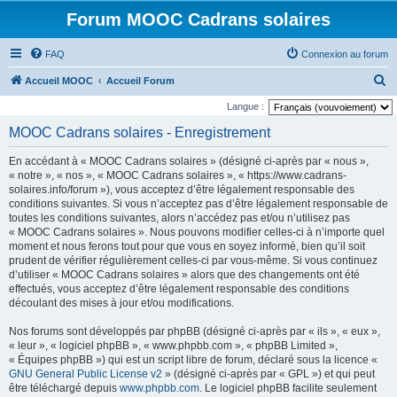
Forum MOOC Cadrans solaires
FAQ
Connexion au forum
R
Accueil MOOC
Accueil Forum
e
Langue :
c
MOOC Cadrans solaires - Enregistrement
h
En accédant à « MOOC Cadrans solaires » (désigné ci-après par « nous »,
e
« notre », « nos », « MOOC Cadrans solaires », « https://www.cadrans-
r
solaires.info/forum »), vous acceptez d’être légalement responsable des
conditions suivantes. Si vous n’acceptez pas d’être légalement responsable de
c
toutes les conditions suivantes, alors n’accédez pas et/ou n’utilisez pas
h
« MOOC Cadrans solaires ». Nous pouvons modifier celles-ci à n’importe quel
moment et nous ferons tout pour que vous en soyez informé, bien qu’il soit
e
prudent de vérifier régulièrement celles-ci par vous-même. Si vous continuez
r
d’utiliser « MOOC Cadrans solaires » alors que des changements ont été
effectués, vous acceptez d’être légalement responsable des conditions
découlant des mises à jour et/ou modifications.
Nos forums sont développés par phpBB (désigné ci-après par « ils », « eux »,
« leur », « logiciel phpBB », « www.phpbb.com », « phpBB Limited »,
« Équipes phpBB ») qui est un script libre de forum, déclaré sous la licence «
GNU General Public License v2
» (désigné ci-après par « GPL ») et qui peut
être téléchargé depuis
www.phpbb.com
. Le logiciel phpBB facilite seulement