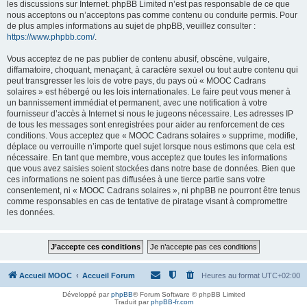
les discussions sur Internet. phpBB Limited n’est pas responsable de ce que
nous acceptons ou n’acceptons pas comme contenu ou conduite permis. Pour
de plus amples informations au sujet de phpBB, veuillez consulter :
https://www.phpbb.com/
.
Vous acceptez de ne pas publier de contenu abusif, obscène, vulgaire,
diffamatoire, choquant, menaçant, à caractère sexuel ou tout autre contenu qui
peut transgresser les lois de votre pays, du pays où « MOOC Cadrans
solaires » est hébergé ou les lois internationales. Le faire peut vous mener à
un bannissement immédiat et permanent, avec une notification à votre
fournisseur d’accès à Internet si nous le jugeons nécessaire. Les adresses IP
de tous les messages sont enregistrées pour aider au renforcement de ces
conditions. Vous acceptez que « MOOC Cadrans solaires » supprime, modifie,
déplace ou verrouille n’importe quel sujet lorsque nous estimons que cela est
nécessaire. En tant que membre, vous acceptez que toutes les informations
que vous avez saisies soient stockées dans notre base de données. Bien que
ces informations ne soient pas diffusées à une tierce partie sans votre
consentement, ni « MOOC Cadrans solaires », ni phpBB ne pourront être tenus
comme responsables en cas de tentative de piratage visant à compromettre
les données.
Accueil MOOC
Accueil Forum
Heures au format
UTC+02:00
Développé par
phpBB
® Forum Software © phpBB Limited
Traduit par
phpBB-fr.com