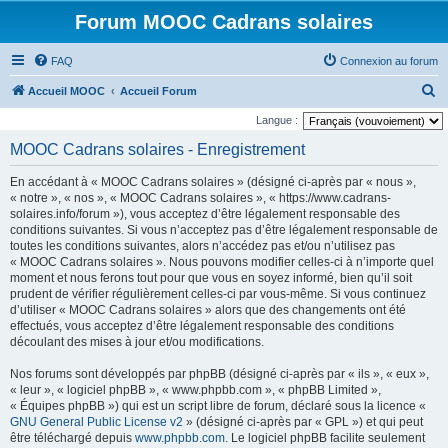
Forum MOOC Cadrans solaires
FAQ
Connexion au forum
R
Accueil MOOC
Accueil Forum
e
Langue :
c
MOOC Cadrans solaires - Enregistrement
h
En accédant à « MOOC Cadrans solaires » (désigné ci-après par « nous »,
e
« notre », « nos », « MOOC Cadrans solaires », « https://www.cadrans-
r
solaires.info/forum »), vous acceptez d’être légalement responsable des
conditions suivantes. Si vous n’acceptez pas d’être légalement responsable de
c
toutes les conditions suivantes, alors n’accédez pas et/ou n’utilisez pas
h
« MOOC Cadrans solaires ». Nous pouvons modifier celles-ci à n’importe quel
moment et nous ferons tout pour que vous en soyez informé, bien qu’il soit
e
prudent de vérifier régulièrement celles-ci par vous-même. Si vous continuez
r
d’utiliser « MOOC Cadrans solaires » alors que des changements ont été
effectués, vous acceptez d’être légalement responsable des conditions
découlant des mises à jour et/ou modifications.
Nos forums sont développés par phpBB (désigné ci-après par « ils », « eux »,
« leur », « logiciel phpBB », « www.phpbb.com », « phpBB Limited »,
« Équipes phpBB ») qui est un script libre de forum, déclaré sous la licence «
GNU General Public License v2
» (désigné ci-après par « GPL ») et qui peut
être téléchargé depuis
www.phpbb.com
. Le logiciel phpBB facilite seulement