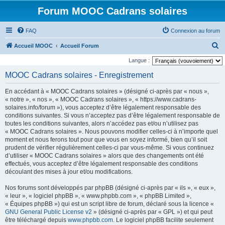
Forum MOOC Cadrans solaires
FAQ
Connexion au forum
R
Accueil MOOC
Accueil Forum
e
Langue :
c
MOOC Cadrans solaires - Enregistrement
h
En accédant à « MOOC Cadrans solaires » (désigné ci-après par « nous »,
e
« notre », « nos », « MOOC Cadrans solaires », « https://www.cadrans-
r
solaires.info/forum »), vous acceptez d’être légalement responsable des
conditions suivantes. Si vous n’acceptez pas d’être légalement responsable de
c
toutes les conditions suivantes, alors n’accédez pas et/ou n’utilisez pas
h
« MOOC Cadrans solaires ». Nous pouvons modifier celles-ci à n’importe quel
moment et nous ferons tout pour que vous en soyez informé, bien qu’il soit
e
prudent de vérifier régulièrement celles-ci par vous-même. Si vous continuez
r
d’utiliser « MOOC Cadrans solaires » alors que des changements ont été
effectués, vous acceptez d’être légalement responsable des conditions
découlant des mises à jour et/ou modifications.
Nos forums sont développés par phpBB (désigné ci-après par « ils », « eux »,
« leur », « logiciel phpBB », « www.phpbb.com », « phpBB Limited »,
« Équipes phpBB ») qui est un script libre de forum, déclaré sous la licence «
GNU General Public License v2
» (désigné ci-après par « GPL ») et qui peut
être téléchargé depuis
www.phpbb.com
. Le logiciel phpBB facilite seulement