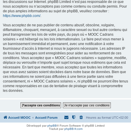
les discussions sur Internet. phpBB Limited n’est pas responsable de ce que
nous acceptons ou n’acceptons pas comme contenu ou conduite permis. Pour
de plus amples informations au sujet de phpBB, veuillez consulter :
https://www.phpbb.com/
.
Vous acceptez de ne pas publier de contenu abusif, obscène, vulgaire,
diffamatoire, choquant, menaçant, à caractère sexuel ou tout autre contenu qui
peut transgresser les lois de votre pays, du pays où « MOOC Cadrans
solaires » est hébergé ou les lois internationales. Le faire peut vous mener à
un bannissement immédiat et permanent, avec une notification à votre
fournisseur d’accès à Internet si nous le jugeons nécessaire. Les adresses IP
de tous les messages sont enregistrées pour aider au renforcement de ces
conditions. Vous acceptez que « MOOC Cadrans solaires » supprime, modifie,
déplace ou verrouille n’importe quel sujet lorsque nous estimons que cela est
nécessaire. En tant que membre, vous acceptez que toutes les informations
que vous avez saisies soient stockées dans notre base de données. Bien que
ces informations ne soient pas diffusées à une tierce partie sans votre
consentement, ni « MOOC Cadrans solaires », ni phpBB ne pourront être tenus
comme responsables en cas de tentative de piratage visant à compromettre
les données.
Accueil MOOC
Accueil Forum
Heures au format
UTC+02:00
Développé par
phpBB
® Forum Software © phpBB Limited
Traduit par
phpBB-fr.com