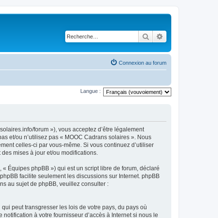
Rechercher
Recherche avancé
Connexion au forum
Langue :
olaires.info/forum »), vous acceptez d’être légalement
 pas et/ou n’utilisez pas « MOOC Cadrans solaires ». Nous
ement celles-ci par vous-même. Si vous continuez d’utiliser
es mises à jour et/ou modifications.
 « Équipes phpBB ») qui est un script libre de forum, déclaré
l phpBB facilite seulement les discussions sur Internet. phpBB
 au sujet de phpBB, veuillez consulter :
qui peut transgresser les lois de votre pays, du pays où
tification à votre fournisseur d’accès à Internet si nous le