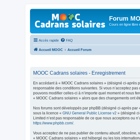
Forum MO
Cours en ligne libre e
Accès rapide
FAQ
Accueil MOOC
Accueil Forum
MOOC Cadrans solaires - Enregistrement
En accédant à « MOOC Cadrans solaires » (désigné ci-après par
responsable des conditions suivantes. Si vous n’acceptez pas 
pouvons modifier celles-ci à n’importe quel moment et nous fero
« MOOC Cadrans solaires » alors que des changements ont été e
Nos forums sont développés par phpBB (désigné ci-après par « i
sous la licence «
GNU General Public License v2
» (désigné ci
Limited n’est pas responsable de ce que nous acceptons ou n’
https://www.phpbb.com/
.
Vous acceptez de ne pas publier de contenu abusif, obscène, vu
« MOOC Cadrans solaires » est hébergé ou les lois internationa