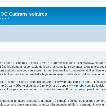
OC Cadrans solaires
t gratuit
 « nous », « notre », « nos », « MOOC Cadrans solaires », « https://www.cadrans-s
d’être légalement responsable de toutes les conditions suivantes, alors n’accédez
ns tout pour que vous en soyez informé, bien qu’il soit prudent de vérifier régulièr
ffectués, vous acceptez d’être légalement responsable des conditions découlant d
ls », « eux », « leur », « logiciel phpBB », « www.phpbb.com », « phpBB Limited »,
-après par « GPL ») et qui peut être téléchargé depuis
www.phpbb.com
. Le logicie
acceptons pas comme contenu ou conduite permis. Pour de plus amples informations
lgaire, diffamatoire, choquant, menaçant, à caractère sexuel ou tout autre contenu 
les. Le faire peut vous mener à un bannissement immédiat et permanent, avec une no