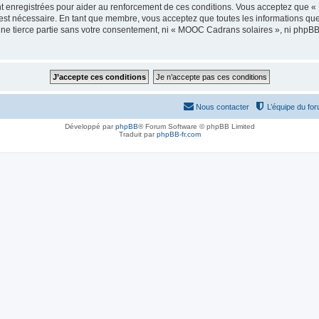
t enregistrées pour aider au renforcement de ces conditions. Vous acceptez que 
 est nécessaire. En tant que membre, vous acceptez que toutes les informations qu
 une tierce partie sans votre consentement, ni « MOOC Cadrans solaires », ni php
Nous contacter
L’équipe du fo
Développé par
phpBB
® Forum Software © phpBB Limited
Traduit par
phpBB-fr.com