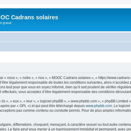
OC Cadrans solaires
t gratuit
 « nous », « notre », « nos », « MOOC Cadrans solaires », « https://www.cadrans-s
d’être légalement responsable de toutes les conditions suivantes, alors n’accédez
ns tout pour que vous en soyez informé, bien qu’il soit prudent de vérifier régulièr
ffectués, vous acceptez d’être légalement responsable des conditions découlant d
ls », « eux », « leur », « logiciel phpBB », « www.phpbb.com », « phpBB Limited »,
-après par « GPL ») et qui peut être téléchargé depuis
www.phpbb.com
. Le logicie
acceptons pas comme contenu ou conduite permis. Pour de plus amples informations
lgaire, diffamatoire, choquant, menaçant, à caractère sexuel ou tout autre contenu 
les. Le faire peut vous mener à un bannissement immédiat et permanent, avec une no