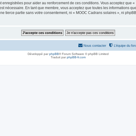
t enregistrées pour aider au renforcement de ces conditions. Vous acceptez que 
 est nécessaire. En tant que membre, vous acceptez que toutes les informations qu
 une tierce partie sans votre consentement, ni « MOOC Cadrans solaires », ni php
Nous contacter
L’équipe du fo
Développé par
phpBB
® Forum Software © phpBB Limited
Traduit par
phpBB-fr.com