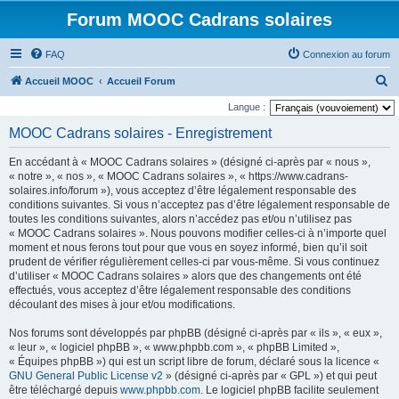
Forum MOOC Cadrans solaires
FAQ
Connexion au forum
R
Accueil MOOC
Accueil Forum
e
Langue :
c
MOOC Cadrans solaires - Enregistrement
h
En accédant à « MOOC Cadrans solaires » (désigné ci-après par « nous »,
e
« notre », « nos », « MOOC Cadrans solaires », « https://www.cadrans-
r
solaires.info/forum »), vous acceptez d’être légalement responsable des
conditions suivantes. Si vous n’acceptez pas d’être légalement responsable de
c
toutes les conditions suivantes, alors n’accédez pas et/ou n’utilisez pas
h
« MOOC Cadrans solaires ». Nous pouvons modifier celles-ci à n’importe quel
moment et nous ferons tout pour que vous en soyez informé, bien qu’il soit
e
prudent de vérifier régulièrement celles-ci par vous-même. Si vous continuez
r
d’utiliser « MOOC Cadrans solaires » alors que des changements ont été
effectués, vous acceptez d’être légalement responsable des conditions
découlant des mises à jour et/ou modifications.
Nos forums sont développés par phpBB (désigné ci-après par « ils », « eux »,
« leur », « logiciel phpBB », « www.phpbb.com », « phpBB Limited »,
« Équipes phpBB ») qui est un script libre de forum, déclaré sous la licence «
GNU General Public License v2
» (désigné ci-après par « GPL ») et qui peut
être téléchargé depuis
www.phpbb.com
. Le logiciel phpBB facilite seulement