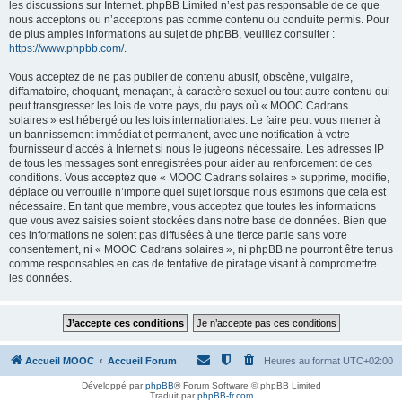
les discussions sur Internet. phpBB Limited n’est pas responsable de ce que
nous acceptons ou n’acceptons pas comme contenu ou conduite permis. Pour
de plus amples informations au sujet de phpBB, veuillez consulter :
https://www.phpbb.com/
.
Vous acceptez de ne pas publier de contenu abusif, obscène, vulgaire,
diffamatoire, choquant, menaçant, à caractère sexuel ou tout autre contenu qui
peut transgresser les lois de votre pays, du pays où « MOOC Cadrans
solaires » est hébergé ou les lois internationales. Le faire peut vous mener à
un bannissement immédiat et permanent, avec une notification à votre
fournisseur d’accès à Internet si nous le jugeons nécessaire. Les adresses IP
de tous les messages sont enregistrées pour aider au renforcement de ces
conditions. Vous acceptez que « MOOC Cadrans solaires » supprime, modifie,
déplace ou verrouille n’importe quel sujet lorsque nous estimons que cela est
nécessaire. En tant que membre, vous acceptez que toutes les informations
que vous avez saisies soient stockées dans notre base de données. Bien que
ces informations ne soient pas diffusées à une tierce partie sans votre
consentement, ni « MOOC Cadrans solaires », ni phpBB ne pourront être tenus
comme responsables en cas de tentative de piratage visant à compromettre
les données.
Accueil MOOC
Accueil Forum
Heures au format
UTC+02:00
Développé par
phpBB
® Forum Software © phpBB Limited
Traduit par
phpBB-fr.com