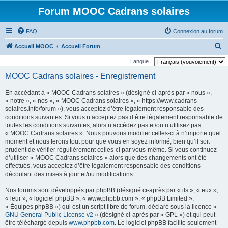
Forum MOOC Cadrans solaires
FAQ
Connexion au forum
R
Accueil MOOC
Accueil Forum
e
Langue :
c
MOOC Cadrans solaires - Enregistrement
h
En accédant à « MOOC Cadrans solaires » (désigné ci-après par « nous »,
e
« notre », « nos », « MOOC Cadrans solaires », « https://www.cadrans-
r
solaires.info/forum »), vous acceptez d’être légalement responsable des
conditions suivantes. Si vous n’acceptez pas d’être légalement responsable de
c
toutes les conditions suivantes, alors n’accédez pas et/ou n’utilisez pas
h
« MOOC Cadrans solaires ». Nous pouvons modifier celles-ci à n’importe quel
moment et nous ferons tout pour que vous en soyez informé, bien qu’il soit
e
prudent de vérifier régulièrement celles-ci par vous-même. Si vous continuez
r
d’utiliser « MOOC Cadrans solaires » alors que des changements ont été
effectués, vous acceptez d’être légalement responsable des conditions
découlant des mises à jour et/ou modifications.
Nos forums sont développés par phpBB (désigné ci-après par « ils », « eux »,
« leur », « logiciel phpBB », « www.phpbb.com », « phpBB Limited »,
« Équipes phpBB ») qui est un script libre de forum, déclaré sous la licence «
GNU General Public License v2
» (désigné ci-après par « GPL ») et qui peut
être téléchargé depuis
www.phpbb.com
. Le logiciel phpBB facilite seulement