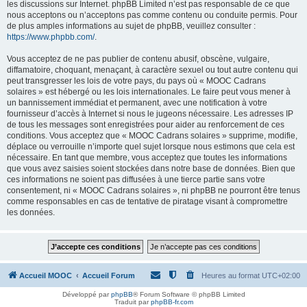
les discussions sur Internet. phpBB Limited n’est pas responsable de ce que
nous acceptons ou n’acceptons pas comme contenu ou conduite permis. Pour
de plus amples informations au sujet de phpBB, veuillez consulter :
https://www.phpbb.com/
.
Vous acceptez de ne pas publier de contenu abusif, obscène, vulgaire,
diffamatoire, choquant, menaçant, à caractère sexuel ou tout autre contenu qui
peut transgresser les lois de votre pays, du pays où « MOOC Cadrans
solaires » est hébergé ou les lois internationales. Le faire peut vous mener à
un bannissement immédiat et permanent, avec une notification à votre
fournisseur d’accès à Internet si nous le jugeons nécessaire. Les adresses IP
de tous les messages sont enregistrées pour aider au renforcement de ces
conditions. Vous acceptez que « MOOC Cadrans solaires » supprime, modifie,
déplace ou verrouille n’importe quel sujet lorsque nous estimons que cela est
nécessaire. En tant que membre, vous acceptez que toutes les informations
que vous avez saisies soient stockées dans notre base de données. Bien que
ces informations ne soient pas diffusées à une tierce partie sans votre
consentement, ni « MOOC Cadrans solaires », ni phpBB ne pourront être tenus
comme responsables en cas de tentative de piratage visant à compromettre
les données.
Accueil MOOC
Accueil Forum
Heures au format
UTC+02:00
Développé par
phpBB
® Forum Software © phpBB Limited
Traduit par
phpBB-fr.com