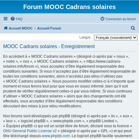
Forum MOOC Cadrans solaires
FAQ
Connexion au forum
R
Accueil MOOC
Accueil Forum
e
Langue :
c
MOOC Cadrans solaires - Enregistrement
h
En accédant à « MOOC Cadrans solaires » (désigné ci-après par « nous »,
e
« notre », « nos », « MOOC Cadrans solaires », « https://www.cadrans-
r
solaires.info/forum »), vous acceptez d’être légalement responsable des
conditions suivantes. Si vous n’acceptez pas d’être légalement responsable de
c
toutes les conditions suivantes, alors n’accédez pas et/ou n’utilisez pas
h
« MOOC Cadrans solaires ». Nous pouvons modifier celles-ci à n’importe quel
moment et nous ferons tout pour que vous en soyez informé, bien qu’il soit
e
prudent de vérifier régulièrement celles-ci par vous-même. Si vous continuez
r
d’utiliser « MOOC Cadrans solaires » alors que des changements ont été
effectués, vous acceptez d’être légalement responsable des conditions
découlant des mises à jour et/ou modifications.
Nos forums sont développés par phpBB (désigné ci-après par « ils », « eux »,
« leur », « logiciel phpBB », « www.phpbb.com », « phpBB Limited »,
« Équipes phpBB ») qui est un script libre de forum, déclaré sous la licence «
GNU General Public License v2
» (désigné ci-après par « GPL ») et qui peut
être téléchargé depuis
www.phpbb.com
. Le logiciel phpBB facilite seulement