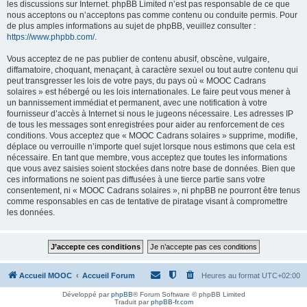
les discussions sur Internet. phpBB Limited n’est pas responsable de ce que
nous acceptons ou n’acceptons pas comme contenu ou conduite permis. Pour
de plus amples informations au sujet de phpBB, veuillez consulter :
https://www.phpbb.com/
.
Vous acceptez de ne pas publier de contenu abusif, obscène, vulgaire,
diffamatoire, choquant, menaçant, à caractère sexuel ou tout autre contenu qui
peut transgresser les lois de votre pays, du pays où « MOOC Cadrans
solaires » est hébergé ou les lois internationales. Le faire peut vous mener à
un bannissement immédiat et permanent, avec une notification à votre
fournisseur d’accès à Internet si nous le jugeons nécessaire. Les adresses IP
de tous les messages sont enregistrées pour aider au renforcement de ces
conditions. Vous acceptez que « MOOC Cadrans solaires » supprime, modifie,
déplace ou verrouille n’importe quel sujet lorsque nous estimons que cela est
nécessaire. En tant que membre, vous acceptez que toutes les informations
que vous avez saisies soient stockées dans notre base de données. Bien que
ces informations ne soient pas diffusées à une tierce partie sans votre
consentement, ni « MOOC Cadrans solaires », ni phpBB ne pourront être tenus
comme responsables en cas de tentative de piratage visant à compromettre
les données.
Accueil MOOC
Accueil Forum
Heures au format
UTC+02:00
Développé par
phpBB
® Forum Software © phpBB Limited
Traduit par
phpBB-fr.com