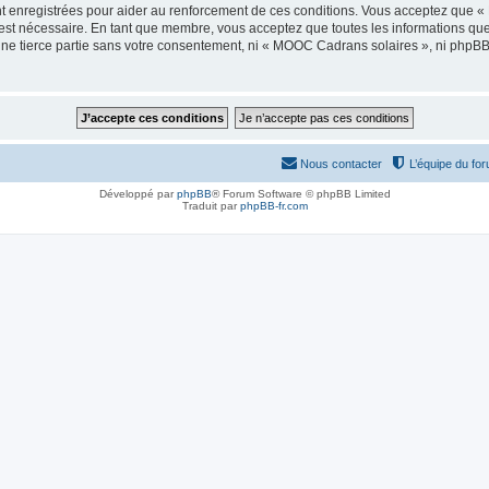
t enregistrées pour aider au renforcement de ces conditions. Vous acceptez que 
 est nécessaire. En tant que membre, vous acceptez que toutes les informations qu
 une tierce partie sans votre consentement, ni « MOOC Cadrans solaires », ni php
Nous contacter
L’équipe du fo
Développé par
phpBB
® Forum Software © phpBB Limited
Traduit par
phpBB-fr.com