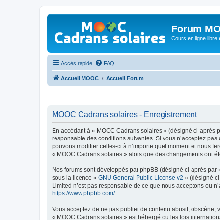
Forum MO
Cours en ligne libre e
Accès rapide
FAQ
Accueil MOOC
Accueil Forum
MOOC Cadrans solaires - Enregistrement
En accédant à « MOOC Cadrans solaires » (désigné ci-après par
responsable des conditions suivantes. Si vous n’acceptez pas 
pouvons modifier celles-ci à n’importe quel moment et nous fero
« MOOC Cadrans solaires » alors que des changements ont été e
Nos forums sont développés par phpBB (désigné ci-après par « i
sous la licence «
GNU General Public License v2
» (désigné ci
Limited n’est pas responsable de ce que nous acceptons ou n’
https://www.phpbb.com/
.
Vous acceptez de ne pas publier de contenu abusif, obscène, vu
« MOOC Cadrans solaires » est hébergé ou les lois internationa