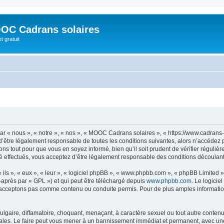
OC Cadrans solaires
t gratuit
 « nous », « notre », « nos », « MOOC Cadrans solaires », « https://www.cadrans-s
d’être légalement responsable de toutes les conditions suivantes, alors n’accédez
ns tout pour que vous en soyez informé, bien qu’il soit prudent de vérifier régulièr
ffectués, vous acceptez d’être légalement responsable des conditions découlant d
ls », « eux », « leur », « logiciel phpBB », « www.phpbb.com », « phpBB Limited »,
-après par « GPL ») et qui peut être téléchargé depuis
www.phpbb.com
. Le logicie
acceptons pas comme contenu ou conduite permis. Pour de plus amples informations
lgaire, diffamatoire, choquant, menaçant, à caractère sexuel ou tout autre contenu 
les. Le faire peut vous mener à un bannissement immédiat et permanent, avec une no