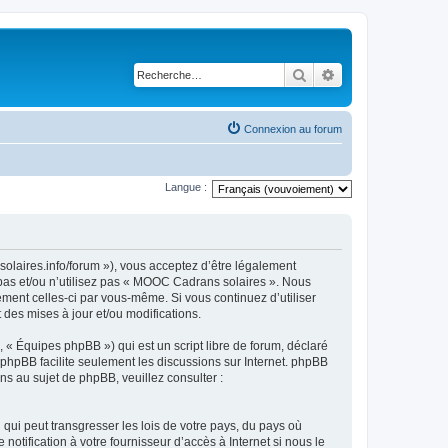
Rechercher
Recherche avancé
Connexion au forum
Langue :
olaires.info/forum »), vous acceptez d’être légalement
 pas et/ou n’utilisez pas « MOOC Cadrans solaires ». Nous
ement celles-ci par vous-même. Si vous continuez d’utiliser
es mises à jour et/ou modifications.
 « Équipes phpBB ») qui est un script libre de forum, déclaré
l phpBB facilite seulement les discussions sur Internet. phpBB
 au sujet de phpBB, veuillez consulter :
qui peut transgresser les lois de votre pays, du pays où
tification à votre fournisseur d’accès à Internet si nous le