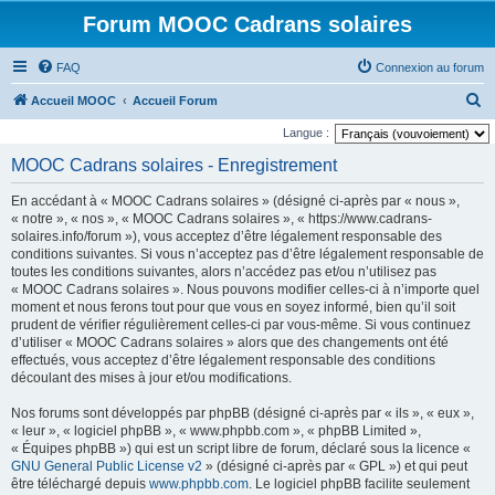
Forum MOOC Cadrans solaires
FAQ
Connexion au forum
R
Accueil MOOC
Accueil Forum
e
Langue :
c
MOOC Cadrans solaires - Enregistrement
h
En accédant à « MOOC Cadrans solaires » (désigné ci-après par « nous »,
e
« notre », « nos », « MOOC Cadrans solaires », « https://www.cadrans-
r
solaires.info/forum »), vous acceptez d’être légalement responsable des
conditions suivantes. Si vous n’acceptez pas d’être légalement responsable de
c
toutes les conditions suivantes, alors n’accédez pas et/ou n’utilisez pas
h
« MOOC Cadrans solaires ». Nous pouvons modifier celles-ci à n’importe quel
moment et nous ferons tout pour que vous en soyez informé, bien qu’il soit
e
prudent de vérifier régulièrement celles-ci par vous-même. Si vous continuez
r
d’utiliser « MOOC Cadrans solaires » alors que des changements ont été
effectués, vous acceptez d’être légalement responsable des conditions
découlant des mises à jour et/ou modifications.
Nos forums sont développés par phpBB (désigné ci-après par « ils », « eux »,
« leur », « logiciel phpBB », « www.phpbb.com », « phpBB Limited »,
« Équipes phpBB ») qui est un script libre de forum, déclaré sous la licence «
GNU General Public License v2
» (désigné ci-après par « GPL ») et qui peut
être téléchargé depuis
www.phpbb.com
. Le logiciel phpBB facilite seulement