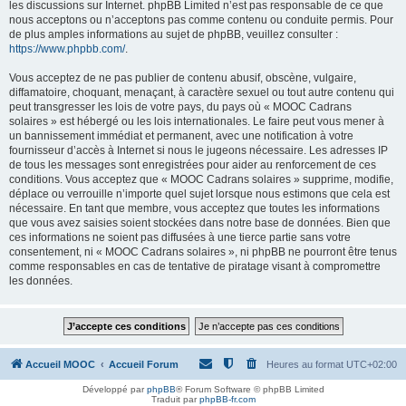
les discussions sur Internet. phpBB Limited n’est pas responsable de ce que
nous acceptons ou n’acceptons pas comme contenu ou conduite permis. Pour
de plus amples informations au sujet de phpBB, veuillez consulter :
https://www.phpbb.com/
.
Vous acceptez de ne pas publier de contenu abusif, obscène, vulgaire,
diffamatoire, choquant, menaçant, à caractère sexuel ou tout autre contenu qui
peut transgresser les lois de votre pays, du pays où « MOOC Cadrans
solaires » est hébergé ou les lois internationales. Le faire peut vous mener à
un bannissement immédiat et permanent, avec une notification à votre
fournisseur d’accès à Internet si nous le jugeons nécessaire. Les adresses IP
de tous les messages sont enregistrées pour aider au renforcement de ces
conditions. Vous acceptez que « MOOC Cadrans solaires » supprime, modifie,
déplace ou verrouille n’importe quel sujet lorsque nous estimons que cela est
nécessaire. En tant que membre, vous acceptez que toutes les informations
que vous avez saisies soient stockées dans notre base de données. Bien que
ces informations ne soient pas diffusées à une tierce partie sans votre
consentement, ni « MOOC Cadrans solaires », ni phpBB ne pourront être tenus
comme responsables en cas de tentative de piratage visant à compromettre
les données.
Accueil MOOC
Accueil Forum
Heures au format
UTC+02:00
Développé par
phpBB
® Forum Software © phpBB Limited
Traduit par
phpBB-fr.com