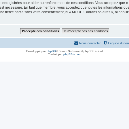
t enregistrées pour aider au renforcement de ces conditions. Vous acceptez que 
 est nécessaire. En tant que membre, vous acceptez que toutes les informations qu
 une tierce partie sans votre consentement, ni « MOOC Cadrans solaires », ni php
Nous contacter
L’équipe du fo
Développé par
phpBB
® Forum Software © phpBB Limited
Traduit par
phpBB-fr.com