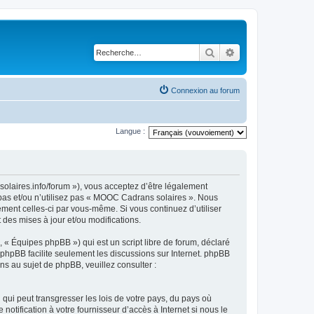
Rechercher
Recherche avancé
Connexion au forum
Langue :
olaires.info/forum »), vous acceptez d’être légalement
 pas et/ou n’utilisez pas « MOOC Cadrans solaires ». Nous
ement celles-ci par vous-même. Si vous continuez d’utiliser
es mises à jour et/ou modifications.
 « Équipes phpBB ») qui est un script libre de forum, déclaré
l phpBB facilite seulement les discussions sur Internet. phpBB
 au sujet de phpBB, veuillez consulter :
qui peut transgresser les lois de votre pays, du pays où
tification à votre fournisseur d’accès à Internet si nous le