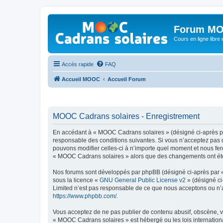
Forum MO
Cours en ligne libre e
Accès rapide
FAQ
Accueil MOOC
Accueil Forum
MOOC Cadrans solaires - Enregistrement
En accédant à « MOOC Cadrans solaires » (désigné ci-après par
responsable des conditions suivantes. Si vous n’acceptez pas 
pouvons modifier celles-ci à n’importe quel moment et nous fero
« MOOC Cadrans solaires » alors que des changements ont été e
Nos forums sont développés par phpBB (désigné ci-après par « i
sous la licence «
GNU General Public License v2
» (désigné ci
Limited n’est pas responsable de ce que nous acceptons ou n’
https://www.phpbb.com/
.
Vous acceptez de ne pas publier de contenu abusif, obscène, vu
« MOOC Cadrans solaires » est hébergé ou les lois internationa