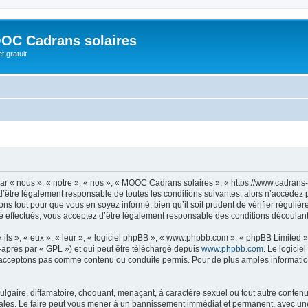
OC Cadrans solaires
t gratuit
 « nous », « notre », « nos », « MOOC Cadrans solaires », « https://www.cadrans-s
d’être légalement responsable de toutes les conditions suivantes, alors n’accédez
ns tout pour que vous en soyez informé, bien qu’il soit prudent de vérifier régulièr
ffectués, vous acceptez d’être légalement responsable des conditions découlant d
ls », « eux », « leur », « logiciel phpBB », « www.phpbb.com », « phpBB Limited »,
-après par « GPL ») et qui peut être téléchargé depuis
www.phpbb.com
. Le logicie
acceptons pas comme contenu ou conduite permis. Pour de plus amples informations
lgaire, diffamatoire, choquant, menaçant, à caractère sexuel ou tout autre contenu 
les. Le faire peut vous mener à un bannissement immédiat et permanent, avec une no