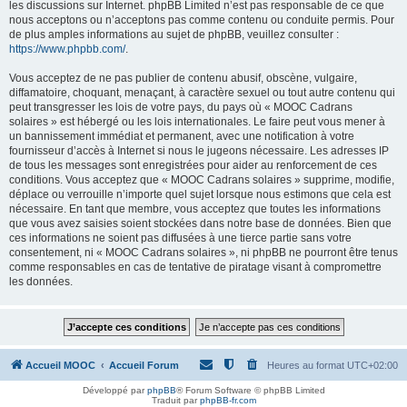
les discussions sur Internet. phpBB Limited n’est pas responsable de ce que
nous acceptons ou n’acceptons pas comme contenu ou conduite permis. Pour
de plus amples informations au sujet de phpBB, veuillez consulter :
https://www.phpbb.com/
.
Vous acceptez de ne pas publier de contenu abusif, obscène, vulgaire,
diffamatoire, choquant, menaçant, à caractère sexuel ou tout autre contenu qui
peut transgresser les lois de votre pays, du pays où « MOOC Cadrans
solaires » est hébergé ou les lois internationales. Le faire peut vous mener à
un bannissement immédiat et permanent, avec une notification à votre
fournisseur d’accès à Internet si nous le jugeons nécessaire. Les adresses IP
de tous les messages sont enregistrées pour aider au renforcement de ces
conditions. Vous acceptez que « MOOC Cadrans solaires » supprime, modifie,
déplace ou verrouille n’importe quel sujet lorsque nous estimons que cela est
nécessaire. En tant que membre, vous acceptez que toutes les informations
que vous avez saisies soient stockées dans notre base de données. Bien que
ces informations ne soient pas diffusées à une tierce partie sans votre
consentement, ni « MOOC Cadrans solaires », ni phpBB ne pourront être tenus
comme responsables en cas de tentative de piratage visant à compromettre
les données.
Accueil MOOC
Accueil Forum
Heures au format
UTC+02:00
Développé par
phpBB
® Forum Software © phpBB Limited
Traduit par
phpBB-fr.com