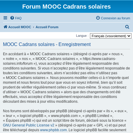
Forum MOOC Cadrans solaires
FAQ
Connexion au forum
R
Accueil MOOC
Accueil Forum
e
Langue :
c
MOOC Cadrans solaires - Enregistrement
h
En accédant à « MOOC Cadrans solaires » (désigné ci-après par « nous »,
e
« notre », « nos », « MOOC Cadrans solaires », « https://www.cadrans-
r
solaires.info/forum »), vous acceptez d’être légalement responsable des
conditions suivantes. Si vous n’acceptez pas d’être légalement responsable de
c
toutes les conditions suivantes, alors n’accédez pas et/ou n’utilisez pas
h
« MOOC Cadrans solaires ». Nous pouvons modifier celles-ci à n’importe quel
moment et nous ferons tout pour que vous en soyez informé, bien qu’il soit
e
prudent de vérifier régulièrement celles-ci par vous-même. Si vous continuez
r
d’utiliser « MOOC Cadrans solaires » alors que des changements ont été
effectués, vous acceptez d’être légalement responsable des conditions
découlant des mises à jour et/ou modifications.
Nos forums sont développés par phpBB (désigné ci-après par « ils », « eux »,
« leur », « logiciel phpBB », « www.phpbb.com », « phpBB Limited »,
« Équipes phpBB ») qui est un script libre de forum, déclaré sous la licence «
GNU General Public License v2
» (désigné ci-après par « GPL ») et qui peut
être téléchargé depuis
www.phpbb.com
. Le logiciel phpBB facilite seulement