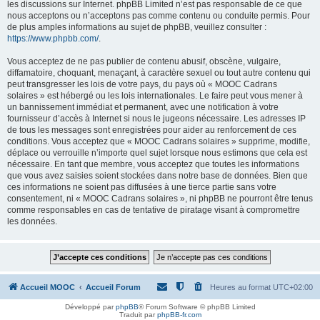
les discussions sur Internet. phpBB Limited n’est pas responsable de ce que
nous acceptons ou n’acceptons pas comme contenu ou conduite permis. Pour
de plus amples informations au sujet de phpBB, veuillez consulter :
https://www.phpbb.com/
.
Vous acceptez de ne pas publier de contenu abusif, obscène, vulgaire,
diffamatoire, choquant, menaçant, à caractère sexuel ou tout autre contenu qui
peut transgresser les lois de votre pays, du pays où « MOOC Cadrans
solaires » est hébergé ou les lois internationales. Le faire peut vous mener à
un bannissement immédiat et permanent, avec une notification à votre
fournisseur d’accès à Internet si nous le jugeons nécessaire. Les adresses IP
de tous les messages sont enregistrées pour aider au renforcement de ces
conditions. Vous acceptez que « MOOC Cadrans solaires » supprime, modifie,
déplace ou verrouille n’importe quel sujet lorsque nous estimons que cela est
nécessaire. En tant que membre, vous acceptez que toutes les informations
que vous avez saisies soient stockées dans notre base de données. Bien que
ces informations ne soient pas diffusées à une tierce partie sans votre
consentement, ni « MOOC Cadrans solaires », ni phpBB ne pourront être tenus
comme responsables en cas de tentative de piratage visant à compromettre
les données.
Accueil MOOC
Accueil Forum
Heures au format
UTC+02:00
Développé par
phpBB
® Forum Software © phpBB Limited
Traduit par
phpBB-fr.com