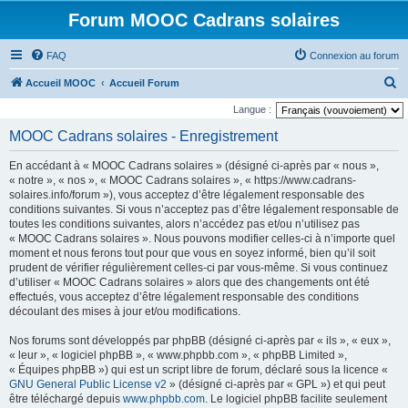
Forum MOOC Cadrans solaires
FAQ
Connexion au forum
R
Accueil MOOC
Accueil Forum
e
Langue :
c
MOOC Cadrans solaires - Enregistrement
h
En accédant à « MOOC Cadrans solaires » (désigné ci-après par « nous »,
e
« notre », « nos », « MOOC Cadrans solaires », « https://www.cadrans-
r
solaires.info/forum »), vous acceptez d’être légalement responsable des
conditions suivantes. Si vous n’acceptez pas d’être légalement responsable de
c
toutes les conditions suivantes, alors n’accédez pas et/ou n’utilisez pas
h
« MOOC Cadrans solaires ». Nous pouvons modifier celles-ci à n’importe quel
moment et nous ferons tout pour que vous en soyez informé, bien qu’il soit
e
prudent de vérifier régulièrement celles-ci par vous-même. Si vous continuez
r
d’utiliser « MOOC Cadrans solaires » alors que des changements ont été
effectués, vous acceptez d’être légalement responsable des conditions
découlant des mises à jour et/ou modifications.
Nos forums sont développés par phpBB (désigné ci-après par « ils », « eux »,
« leur », « logiciel phpBB », « www.phpbb.com », « phpBB Limited »,
« Équipes phpBB ») qui est un script libre de forum, déclaré sous la licence «
GNU General Public License v2
» (désigné ci-après par « GPL ») et qui peut
être téléchargé depuis
www.phpbb.com
. Le logiciel phpBB facilite seulement