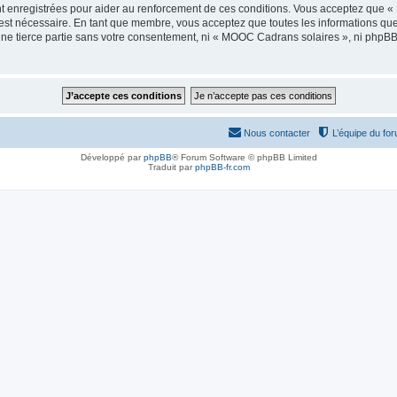
t enregistrées pour aider au renforcement de ces conditions. Vous acceptez que 
 est nécessaire. En tant que membre, vous acceptez que toutes les informations qu
 une tierce partie sans votre consentement, ni « MOOC Cadrans solaires », ni php
Nous contacter
L’équipe du fo
Développé par
phpBB
® Forum Software © phpBB Limited
Traduit par
phpBB-fr.com