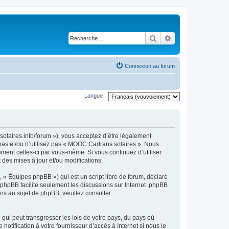
Rechercher
Recherche avancé
Connexion au forum
Langue :
olaires.info/forum »), vous acceptez d’être légalement
 pas et/ou n’utilisez pas « MOOC Cadrans solaires ». Nous
ement celles-ci par vous-même. Si vous continuez d’utiliser
es mises à jour et/ou modifications.
 « Équipes phpBB ») qui est un script libre de forum, déclaré
l phpBB facilite seulement les discussions sur Internet. phpBB
 au sujet de phpBB, veuillez consulter :
qui peut transgresser les lois de votre pays, du pays où
tification à votre fournisseur d’accès à Internet si nous le