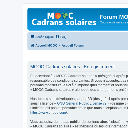
Forum MO
Cours en ligne libre e
Accès rapide
FAQ
Accueil MOOC
Accueil Forum
MOOC Cadrans solaires - Enregistrement
En accédant à « MOOC Cadrans solaires » (désigné ci-après par
responsable des conditions suivantes. Si vous n’acceptez pas 
pouvons modifier celles-ci à n’importe quel moment et nous fero
« MOOC Cadrans solaires » alors que des changements ont été e
Nos forums sont développés par phpBB (désigné ci-après par « i
sous la licence «
GNU General Public License v2
» (désigné ci
Limited n’est pas responsable de ce que nous acceptons ou n’
https://www.phpbb.com/
.
Vous acceptez de ne pas publier de contenu abusif, obscène, vu
« MOOC Cadrans solaires » est hébergé ou les lois internationa