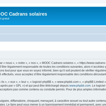
OC Cadrans solaires
t gratuit
 « nous », « notre », « nos », « MOOC Cadrans solaires », « https://www.cadrans-s
d’être légalement responsable de toutes les conditions suivantes, alors n’accédez
ns tout pour que vous en soyez informé, bien qu’il soit prudent de vérifier régulièr
ffectués, vous acceptez d’être légalement responsable des conditions découlant d
ls », « eux », « leur », « logiciel phpBB », « www.phpbb.com », « phpBB Limited »,
-après par « GPL ») et qui peut être téléchargé depuis
www.phpbb.com
. Le logicie
acceptons pas comme contenu ou conduite permis. Pour de plus amples informations
lgaire, diffamatoire, choquant, menaçant, à caractère sexuel ou tout autre contenu 
les. Le faire peut vous mener à un bannissement immédiat et permanent, avec une no