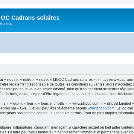
OC Cadrans solaires
t gratuit
 « nous », « notre », « nos », « MOOC Cadrans solaires », « https://www.cadrans-s
d’être légalement responsable de toutes les conditions suivantes, alors n’accédez
ns tout pour que vous en soyez informé, bien qu’il soit prudent de vérifier régulièr
ffectués, vous acceptez d’être légalement responsable des conditions découlant d
ls », « eux », « leur », « logiciel phpBB », « www.phpbb.com », « phpBB Limited »,
-après par « GPL ») et qui peut être téléchargé depuis
www.phpbb.com
. Le logicie
acceptons pas comme contenu ou conduite permis. Pour de plus amples informations
lgaire, diffamatoire, choquant, menaçant, à caractère sexuel ou tout autre contenu 
les. Le faire peut vous mener à un bannissement immédiat et permanent, avec une no