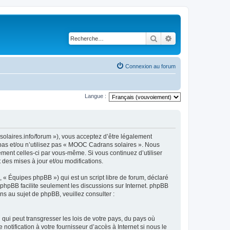
Rechercher
Recherche avancé
Connexion au forum
Langue :
olaires.info/forum »), vous acceptez d’être légalement
 pas et/ou n’utilisez pas « MOOC Cadrans solaires ». Nous
ement celles-ci par vous-même. Si vous continuez d’utiliser
es mises à jour et/ou modifications.
 « Équipes phpBB ») qui est un script libre de forum, déclaré
l phpBB facilite seulement les discussions sur Internet. phpBB
 au sujet de phpBB, veuillez consulter :
qui peut transgresser les lois de votre pays, du pays où
tification à votre fournisseur d’accès à Internet si nous le