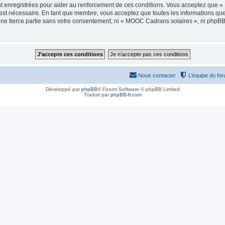
t enregistrées pour aider au renforcement de ces conditions. Vous acceptez que 
 est nécessaire. En tant que membre, vous acceptez que toutes les informations qu
 une tierce partie sans votre consentement, ni « MOOC Cadrans solaires », ni php
Nous contacter
L’équipe du fo
Développé par
phpBB
® Forum Software © phpBB Limited
Traduit par
phpBB-fr.com