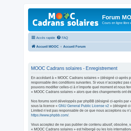
Forum MO
Cours en ligne libre e
Accès rapide
FAQ
Accueil MOOC
Accueil Forum
MOOC Cadrans solaires - Enregistrement
En accédant à « MOOC Cadrans solaires » (désigné ci-après par
responsable des conditions suivantes. Si vous n’acceptez pas 
pouvons modifier celles-ci à n’importe quel moment et nous fero
« MOOC Cadrans solaires » alors que des changements ont été e
Nos forums sont développés par phpBB (désigné ci-après par « i
sous la licence «
GNU General Public License v2
» (désigné ci
Limited n’est pas responsable de ce que nous acceptons ou n’
https://www.phpbb.com/
.
Vous acceptez de ne pas publier de contenu abusif, obscène, vu
« MOOC Cadrans solaires » est hébergé ou les lois internationa