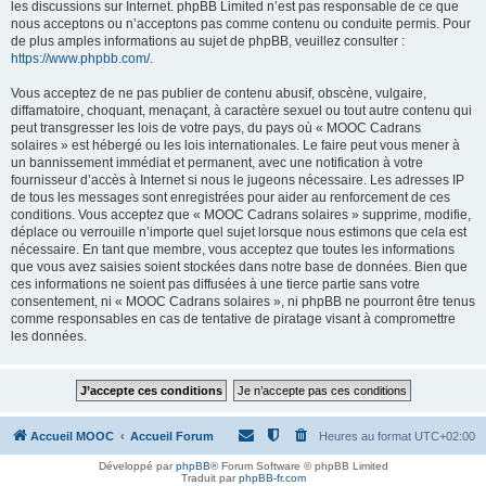
les discussions sur Internet. phpBB Limited n’est pas responsable de ce que
nous acceptons ou n’acceptons pas comme contenu ou conduite permis. Pour
de plus amples informations au sujet de phpBB, veuillez consulter :
https://www.phpbb.com/
.
Vous acceptez de ne pas publier de contenu abusif, obscène, vulgaire,
diffamatoire, choquant, menaçant, à caractère sexuel ou tout autre contenu qui
peut transgresser les lois de votre pays, du pays où « MOOC Cadrans
solaires » est hébergé ou les lois internationales. Le faire peut vous mener à
un bannissement immédiat et permanent, avec une notification à votre
fournisseur d’accès à Internet si nous le jugeons nécessaire. Les adresses IP
de tous les messages sont enregistrées pour aider au renforcement de ces
conditions. Vous acceptez que « MOOC Cadrans solaires » supprime, modifie,
déplace ou verrouille n’importe quel sujet lorsque nous estimons que cela est
nécessaire. En tant que membre, vous acceptez que toutes les informations
que vous avez saisies soient stockées dans notre base de données. Bien que
ces informations ne soient pas diffusées à une tierce partie sans votre
consentement, ni « MOOC Cadrans solaires », ni phpBB ne pourront être tenus
comme responsables en cas de tentative de piratage visant à compromettre
les données.
Accueil MOOC
Accueil Forum
Heures au format
UTC+02:00
Développé par
phpBB
® Forum Software © phpBB Limited
Traduit par
phpBB-fr.com