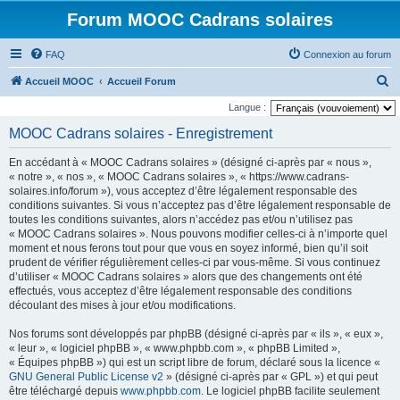
Forum MOOC Cadrans solaires
FAQ
Connexion au forum
R
Accueil MOOC
Accueil Forum
e
Langue :
c
MOOC Cadrans solaires - Enregistrement
h
En accédant à « MOOC Cadrans solaires » (désigné ci-après par « nous »,
e
« notre », « nos », « MOOC Cadrans solaires », « https://www.cadrans-
r
solaires.info/forum »), vous acceptez d’être légalement responsable des
conditions suivantes. Si vous n’acceptez pas d’être légalement responsable de
c
toutes les conditions suivantes, alors n’accédez pas et/ou n’utilisez pas
h
« MOOC Cadrans solaires ». Nous pouvons modifier celles-ci à n’importe quel
moment et nous ferons tout pour que vous en soyez informé, bien qu’il soit
e
prudent de vérifier régulièrement celles-ci par vous-même. Si vous continuez
r
d’utiliser « MOOC Cadrans solaires » alors que des changements ont été
effectués, vous acceptez d’être légalement responsable des conditions
découlant des mises à jour et/ou modifications.
Nos forums sont développés par phpBB (désigné ci-après par « ils », « eux »,
« leur », « logiciel phpBB », « www.phpbb.com », « phpBB Limited »,
« Équipes phpBB ») qui est un script libre de forum, déclaré sous la licence «
GNU General Public License v2
» (désigné ci-après par « GPL ») et qui peut
être téléchargé depuis
www.phpbb.com
. Le logiciel phpBB facilite seulement