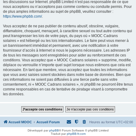
les discussions sur Internet. phpBB Limited n’est pas responsable de ce que
nous acceptons ou n’acceptons pas comme contenu ou conduite permis. Pour
de plus amples informations au sujet de phpBB, veuillez consulter :
https://www.phpbb.com/
.
Vous acceptez de ne pas publier de contenu abusif, obscène, vulgaire,
diffamatoire, choquant, menaçant, à caractère sexuel ou tout autre contenu qui
peut transgresser les lois de votre pays, du pays où « MOOC Cadrans
solaires » est hébergé ou les lois internationales. Le faire peut vous mener à
un bannissement immédiat et permanent, avec une notification à votre
fournisseur d’accès à Internet si nous le jugeons nécessaire. Les adresses IP
de tous les messages sont enregistrées pour aider au renforcement de ces
conditions. Vous acceptez que « MOOC Cadrans solaires » supprime, modifie,
déplace ou verrouille n’importe quel sujet lorsque nous estimons que cela est
nécessaire. En tant que membre, vous acceptez que toutes les informations
que vous avez saisies soient stockées dans notre base de données. Bien que
ces informations ne soient pas diffusées à une tierce partie sans votre
consentement, ni « MOOC Cadrans solaires », ni phpBB ne pourront être tenus
comme responsables en cas de tentative de piratage visant à compromettre
les données.
Accueil MOOC
Accueil Forum
Heures au format
UTC+02:00
Développé par
phpBB
® Forum Software © phpBB Limited
Traduit par
phpBB-fr.com