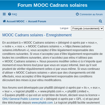
Forum MOOC Cadrans solaires
FAQ
Connexion au forum
R
Accueil MOOC
Accueil Forum
e
Langue :
c
MOOC Cadrans solaires - Enregistrement
h
En accédant à « MOOC Cadrans solaires » (désigné ci-après par « nous »,
e
« notre », « nos », « MOOC Cadrans solaires », « https://www.cadrans-
r
solaires.info/forum »), vous acceptez d’être légalement responsable des
conditions suivantes. Si vous n’acceptez pas d’être légalement responsable de
c
toutes les conditions suivantes, alors n’accédez pas et/ou n’utilisez pas
h
« MOOC Cadrans solaires ». Nous pouvons modifier celles-ci à n’importe quel
moment et nous ferons tout pour que vous en soyez informé, bien qu’il soit
e
prudent de vérifier régulièrement celles-ci par vous-même. Si vous continuez
r
d’utiliser « MOOC Cadrans solaires » alors que des changements ont été
effectués, vous acceptez d’être légalement responsable des conditions
découlant des mises à jour et/ou modifications.
Nos forums sont développés par phpBB (désigné ci-après par « ils », « eux »,
« leur », « logiciel phpBB », « www.phpbb.com », « phpBB Limited »,
« Équipes phpBB ») qui est un script libre de forum, déclaré sous la licence «
GNU General Public License v2
» (désigné ci-après par « GPL ») et qui peut
être téléchargé depuis
www.phpbb.com
. Le logiciel phpBB facilite seulement