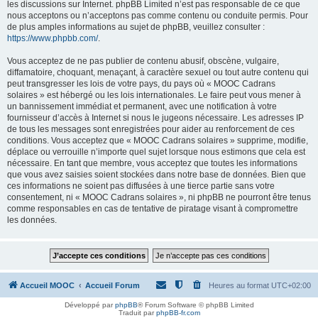
les discussions sur Internet. phpBB Limited n’est pas responsable de ce que
nous acceptons ou n’acceptons pas comme contenu ou conduite permis. Pour
de plus amples informations au sujet de phpBB, veuillez consulter :
https://www.phpbb.com/
.
Vous acceptez de ne pas publier de contenu abusif, obscène, vulgaire,
diffamatoire, choquant, menaçant, à caractère sexuel ou tout autre contenu qui
peut transgresser les lois de votre pays, du pays où « MOOC Cadrans
solaires » est hébergé ou les lois internationales. Le faire peut vous mener à
un bannissement immédiat et permanent, avec une notification à votre
fournisseur d’accès à Internet si nous le jugeons nécessaire. Les adresses IP
de tous les messages sont enregistrées pour aider au renforcement de ces
conditions. Vous acceptez que « MOOC Cadrans solaires » supprime, modifie,
déplace ou verrouille n’importe quel sujet lorsque nous estimons que cela est
nécessaire. En tant que membre, vous acceptez que toutes les informations
que vous avez saisies soient stockées dans notre base de données. Bien que
ces informations ne soient pas diffusées à une tierce partie sans votre
consentement, ni « MOOC Cadrans solaires », ni phpBB ne pourront être tenus
comme responsables en cas de tentative de piratage visant à compromettre
les données.
Accueil MOOC
Accueil Forum
Heures au format
UTC+02:00
Développé par
phpBB
® Forum Software © phpBB Limited
Traduit par
phpBB-fr.com