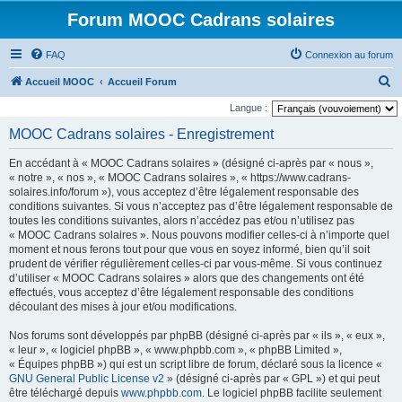
Forum MOOC Cadrans solaires
FAQ
Connexion au forum
R
Accueil MOOC
Accueil Forum
e
Langue :
c
MOOC Cadrans solaires - Enregistrement
h
En accédant à « MOOC Cadrans solaires » (désigné ci-après par « nous »,
e
« notre », « nos », « MOOC Cadrans solaires », « https://www.cadrans-
r
solaires.info/forum »), vous acceptez d’être légalement responsable des
conditions suivantes. Si vous n’acceptez pas d’être légalement responsable de
c
toutes les conditions suivantes, alors n’accédez pas et/ou n’utilisez pas
h
« MOOC Cadrans solaires ». Nous pouvons modifier celles-ci à n’importe quel
moment et nous ferons tout pour que vous en soyez informé, bien qu’il soit
e
prudent de vérifier régulièrement celles-ci par vous-même. Si vous continuez
r
d’utiliser « MOOC Cadrans solaires » alors que des changements ont été
effectués, vous acceptez d’être légalement responsable des conditions
découlant des mises à jour et/ou modifications.
Nos forums sont développés par phpBB (désigné ci-après par « ils », « eux »,
« leur », « logiciel phpBB », « www.phpbb.com », « phpBB Limited »,
« Équipes phpBB ») qui est un script libre de forum, déclaré sous la licence «
GNU General Public License v2
» (désigné ci-après par « GPL ») et qui peut
être téléchargé depuis
www.phpbb.com
. Le logiciel phpBB facilite seulement