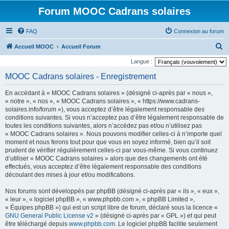
Forum MOOC Cadrans solaires
FAQ
Connexion au forum
R
Accueil MOOC
Accueil Forum
e
Langue :
c
MOOC Cadrans solaires - Enregistrement
h
En accédant à « MOOC Cadrans solaires » (désigné ci-après par « nous »,
e
« notre », « nos », « MOOC Cadrans solaires », « https://www.cadrans-
r
solaires.info/forum »), vous acceptez d’être légalement responsable des
conditions suivantes. Si vous n’acceptez pas d’être légalement responsable de
c
toutes les conditions suivantes, alors n’accédez pas et/ou n’utilisez pas
h
« MOOC Cadrans solaires ». Nous pouvons modifier celles-ci à n’importe quel
moment et nous ferons tout pour que vous en soyez informé, bien qu’il soit
e
prudent de vérifier régulièrement celles-ci par vous-même. Si vous continuez
r
d’utiliser « MOOC Cadrans solaires » alors que des changements ont été
effectués, vous acceptez d’être légalement responsable des conditions
découlant des mises à jour et/ou modifications.
Nos forums sont développés par phpBB (désigné ci-après par « ils », « eux »,
« leur », « logiciel phpBB », « www.phpbb.com », « phpBB Limited »,
« Équipes phpBB ») qui est un script libre de forum, déclaré sous la licence «
GNU General Public License v2
» (désigné ci-après par « GPL ») et qui peut
être téléchargé depuis
www.phpbb.com
. Le logiciel phpBB facilite seulement