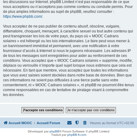
les discussions sur Internet. phpBB Limited n’est pas responsable de ce que
nous acceptons ou n’acceptons pas comme contenu ou conduite permis. Pour
de plus amples informations au sujet de phpBB, veuillez consulter :
https://www.phpbb.com/
.
Vous acceptez de ne pas publier de contenu abusif, obscène, vulgaire,
diffamatoire, choquant, menaçant, à caractère sexuel ou tout autre contenu qui
peut transgresser les lois de votre pays, du pays où « MOOC Cadrans
solaires » est hébergé ou les lois internationales. Le faire peut vous mener à
un bannissement immédiat et permanent, avec une notification à votre
fournisseur d’accès à Internet si nous le jugeons nécessaire. Les adresses IP
de tous les messages sont enregistrées pour aider au renforcement de ces
conditions. Vous acceptez que « MOOC Cadrans solaires » supprime, modifie,
déplace ou verrouille n’importe quel sujet lorsque nous estimons que cela est
nécessaire. En tant que membre, vous acceptez que toutes les informations
que vous avez saisies soient stockées dans notre base de données. Bien que
ces informations ne soient pas diffusées à une tierce partie sans votre
consentement, ni « MOOC Cadrans solaires », ni phpBB ne pourront être tenus
comme responsables en cas de tentative de piratage visant à compromettre
les données.
Accueil MOOC
Accueil Forum
Heures au format
UTC+02:00
Développé par
phpBB
® Forum Software © phpBB Limited
Traduit par
phpBB-fr.com