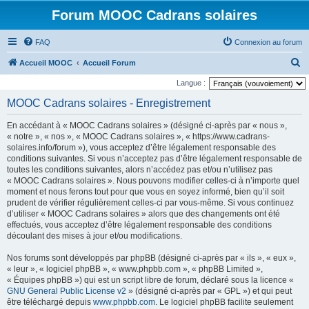
Forum MOOC Cadrans solaires
FAQ
Connexion au forum
R
Accueil MOOC
Accueil Forum
e
Langue :
c
MOOC Cadrans solaires - Enregistrement
h
En accédant à « MOOC Cadrans solaires » (désigné ci-après par « nous »,
e
« notre », « nos », « MOOC Cadrans solaires », « https://www.cadrans-
r
solaires.info/forum »), vous acceptez d’être légalement responsable des
conditions suivantes. Si vous n’acceptez pas d’être légalement responsable de
c
toutes les conditions suivantes, alors n’accédez pas et/ou n’utilisez pas
h
« MOOC Cadrans solaires ». Nous pouvons modifier celles-ci à n’importe quel
moment et nous ferons tout pour que vous en soyez informé, bien qu’il soit
e
prudent de vérifier régulièrement celles-ci par vous-même. Si vous continuez
r
d’utiliser « MOOC Cadrans solaires » alors que des changements ont été
effectués, vous acceptez d’être légalement responsable des conditions
découlant des mises à jour et/ou modifications.
Nos forums sont développés par phpBB (désigné ci-après par « ils », « eux »,
« leur », « logiciel phpBB », « www.phpbb.com », « phpBB Limited »,
« Équipes phpBB ») qui est un script libre de forum, déclaré sous la licence «
GNU General Public License v2
» (désigné ci-après par « GPL ») et qui peut
être téléchargé depuis
www.phpbb.com
. Le logiciel phpBB facilite seulement