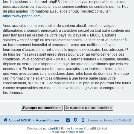
les discussions sur Internet. phpBB Limited n’est pas responsable de ce que
nous acceptons ou n’acceptons pas comme contenu ou conduite permis. Pour
de plus amples informations au sujet de phpBB, veuillez consulter :
https://www.phpbb.com/
.
Vous acceptez de ne pas publier de contenu abusif, obscène, vulgaire,
diffamatoire, choquant, menaçant, à caractère sexuel ou tout autre contenu qui
peut transgresser les lois de votre pays, du pays où « MOOC Cadrans
solaires » est hébergé ou les lois internationales. Le faire peut vous mener à
un bannissement immédiat et permanent, avec une notification à votre
fournisseur d’accès à Internet si nous le jugeons nécessaire. Les adresses IP
de tous les messages sont enregistrées pour aider au renforcement de ces
conditions. Vous acceptez que « MOOC Cadrans solaires » supprime, modifie,
déplace ou verrouille n’importe quel sujet lorsque nous estimons que cela est
nécessaire. En tant que membre, vous acceptez que toutes les informations
que vous avez saisies soient stockées dans notre base de données. Bien que
ces informations ne soient pas diffusées à une tierce partie sans votre
consentement, ni « MOOC Cadrans solaires », ni phpBB ne pourront être tenus
comme responsables en cas de tentative de piratage visant à compromettre
les données.
Accueil MOOC
Accueil Forum
Heures au format
UTC+02:00
Développé par
phpBB
® Forum Software © phpBB Limited
Traduit par
phpBB-fr.com