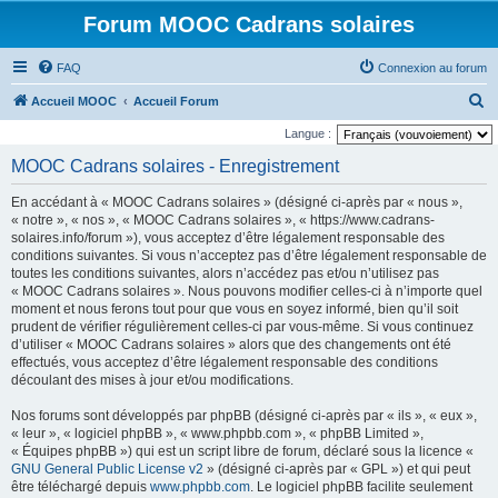
Forum MOOC Cadrans solaires
FAQ
Connexion au forum
R
Accueil MOOC
Accueil Forum
e
Langue :
c
MOOC Cadrans solaires - Enregistrement
h
En accédant à « MOOC Cadrans solaires » (désigné ci-après par « nous »,
e
« notre », « nos », « MOOC Cadrans solaires », « https://www.cadrans-
r
solaires.info/forum »), vous acceptez d’être légalement responsable des
conditions suivantes. Si vous n’acceptez pas d’être légalement responsable de
c
toutes les conditions suivantes, alors n’accédez pas et/ou n’utilisez pas
h
« MOOC Cadrans solaires ». Nous pouvons modifier celles-ci à n’importe quel
moment et nous ferons tout pour que vous en soyez informé, bien qu’il soit
e
prudent de vérifier régulièrement celles-ci par vous-même. Si vous continuez
r
d’utiliser « MOOC Cadrans solaires » alors que des changements ont été
effectués, vous acceptez d’être légalement responsable des conditions
découlant des mises à jour et/ou modifications.
Nos forums sont développés par phpBB (désigné ci-après par « ils », « eux »,
« leur », « logiciel phpBB », « www.phpbb.com », « phpBB Limited »,
« Équipes phpBB ») qui est un script libre de forum, déclaré sous la licence «
GNU General Public License v2
» (désigné ci-après par « GPL ») et qui peut
être téléchargé depuis
www.phpbb.com
. Le logiciel phpBB facilite seulement