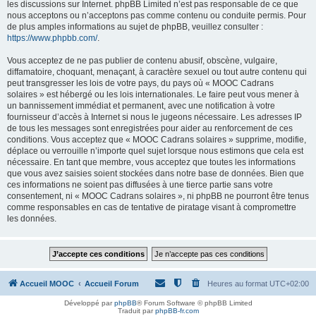
les discussions sur Internet. phpBB Limited n’est pas responsable de ce que
nous acceptons ou n’acceptons pas comme contenu ou conduite permis. Pour
de plus amples informations au sujet de phpBB, veuillez consulter :
https://www.phpbb.com/
.
Vous acceptez de ne pas publier de contenu abusif, obscène, vulgaire,
diffamatoire, choquant, menaçant, à caractère sexuel ou tout autre contenu qui
peut transgresser les lois de votre pays, du pays où « MOOC Cadrans
solaires » est hébergé ou les lois internationales. Le faire peut vous mener à
un bannissement immédiat et permanent, avec une notification à votre
fournisseur d’accès à Internet si nous le jugeons nécessaire. Les adresses IP
de tous les messages sont enregistrées pour aider au renforcement de ces
conditions. Vous acceptez que « MOOC Cadrans solaires » supprime, modifie,
déplace ou verrouille n’importe quel sujet lorsque nous estimons que cela est
nécessaire. En tant que membre, vous acceptez que toutes les informations
que vous avez saisies soient stockées dans notre base de données. Bien que
ces informations ne soient pas diffusées à une tierce partie sans votre
consentement, ni « MOOC Cadrans solaires », ni phpBB ne pourront être tenus
comme responsables en cas de tentative de piratage visant à compromettre
les données.
Accueil MOOC
Accueil Forum
Heures au format
UTC+02:00
Développé par
phpBB
® Forum Software © phpBB Limited
Traduit par
phpBB-fr.com