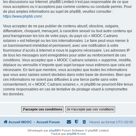
les discussions sur Internet. phpBB Limited n’est pas responsable de ce que
nous acceptons ou n’acceptons pas comme contenu ou conduite permis. Pour
de plus amples informations au sujet de phpBB, veuillez consulter :
https://www.phpbb.com/
.
Vous acceptez de ne pas publier de contenu abusif, obscène, vulgaire,
diffamatoire, choquant, menaçant, à caractère sexuel ou tout autre contenu qui
peut transgresser les lois de votre pays, du pays où « MOOC Cadrans
solaires » est hébergé ou les lois internationales. Le faire peut vous mener à
un bannissement immédiat et permanent, avec une notification à votre
fournisseur d’accès à Internet si nous le jugeons nécessaire. Les adresses IP
de tous les messages sont enregistrées pour aider au renforcement de ces
conditions. Vous acceptez que « MOOC Cadrans solaires » supprime, modifie,
déplace ou verrouille n’importe quel sujet lorsque nous estimons que cela est
nécessaire. En tant que membre, vous acceptez que toutes les informations
que vous avez saisies soient stockées dans notre base de données. Bien que
ces informations ne soient pas diffusées à une tierce partie sans votre
consentement, ni « MOOC Cadrans solaires », ni phpBB ne pourront être tenus
comme responsables en cas de tentative de piratage visant à compromettre
les données.
Accueil MOOC
Accueil Forum
Heures au format
UTC+02:00
Développé par
phpBB
® Forum Software © phpBB Limited
Traduit par
phpBB-fr.com