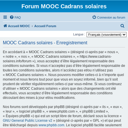
Forum MOOC Cadrans solaires
FAQ
Connexion au forum
R
Accueil MOOC
Accueil Forum
e
Langue :
c
MOOC Cadrans solaires - Enregistrement
h
En accédant à « MOOC Cadrans solaires » (désigné ci-après par « nous »,
e
« notre », « nos », « MOOC Cadrans solaires », « https://www.cadrans-
r
solaires.info/forum »), vous acceptez d’être légalement responsable des
conditions suivantes. Si vous n’acceptez pas d’être légalement responsable de
c
toutes les conditions suivantes, alors n’accédez pas et/ou n’utilisez pas
h
« MOOC Cadrans solaires ». Nous pouvons modifier celles-ci à n’importe quel
moment et nous ferons tout pour que vous en soyez informé, bien qu’il soit
e
prudent de vérifier régulièrement celles-ci par vous-même. Si vous continuez
r
d’utiliser « MOOC Cadrans solaires » alors que des changements ont été
effectués, vous acceptez d’être légalement responsable des conditions
découlant des mises à jour et/ou modifications.
Nos forums sont développés par phpBB (désigné ci-après par « ils », « eux »,
« leur », « logiciel phpBB », « www.phpbb.com », « phpBB Limited »,
« Équipes phpBB ») qui est un script libre de forum, déclaré sous la licence «
GNU General Public License v2
» (désigné ci-après par « GPL ») et qui peut
être téléchargé depuis
www.phpbb.com
. Le logiciel phpBB facilite seulement