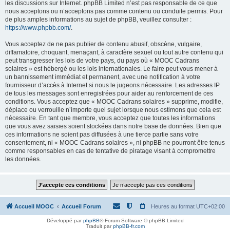
les discussions sur Internet. phpBB Limited n’est pas responsable de ce que
nous acceptons ou n’acceptons pas comme contenu ou conduite permis. Pour
de plus amples informations au sujet de phpBB, veuillez consulter :
https://www.phpbb.com/
.
Vous acceptez de ne pas publier de contenu abusif, obscène, vulgaire,
diffamatoire, choquant, menaçant, à caractère sexuel ou tout autre contenu qui
peut transgresser les lois de votre pays, du pays où « MOOC Cadrans
solaires » est hébergé ou les lois internationales. Le faire peut vous mener à
un bannissement immédiat et permanent, avec une notification à votre
fournisseur d’accès à Internet si nous le jugeons nécessaire. Les adresses IP
de tous les messages sont enregistrées pour aider au renforcement de ces
conditions. Vous acceptez que « MOOC Cadrans solaires » supprime, modifie,
déplace ou verrouille n’importe quel sujet lorsque nous estimons que cela est
nécessaire. En tant que membre, vous acceptez que toutes les informations
que vous avez saisies soient stockées dans notre base de données. Bien que
ces informations ne soient pas diffusées à une tierce partie sans votre
consentement, ni « MOOC Cadrans solaires », ni phpBB ne pourront être tenus
comme responsables en cas de tentative de piratage visant à compromettre
les données.
Accueil MOOC
Accueil Forum
Heures au format
UTC+02:00
Développé par
phpBB
® Forum Software © phpBB Limited
Traduit par
phpBB-fr.com