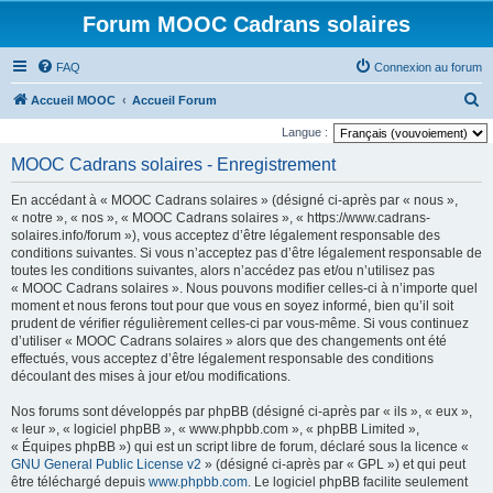
Forum MOOC Cadrans solaires
FAQ
Connexion au forum
R
Accueil MOOC
Accueil Forum
e
Langue :
c
MOOC Cadrans solaires - Enregistrement
h
En accédant à « MOOC Cadrans solaires » (désigné ci-après par « nous »,
e
« notre », « nos », « MOOC Cadrans solaires », « https://www.cadrans-
r
solaires.info/forum »), vous acceptez d’être légalement responsable des
conditions suivantes. Si vous n’acceptez pas d’être légalement responsable de
c
toutes les conditions suivantes, alors n’accédez pas et/ou n’utilisez pas
h
« MOOC Cadrans solaires ». Nous pouvons modifier celles-ci à n’importe quel
moment et nous ferons tout pour que vous en soyez informé, bien qu’il soit
e
prudent de vérifier régulièrement celles-ci par vous-même. Si vous continuez
r
d’utiliser « MOOC Cadrans solaires » alors que des changements ont été
effectués, vous acceptez d’être légalement responsable des conditions
découlant des mises à jour et/ou modifications.
Nos forums sont développés par phpBB (désigné ci-après par « ils », « eux »,
« leur », « logiciel phpBB », « www.phpbb.com », « phpBB Limited »,
« Équipes phpBB ») qui est un script libre de forum, déclaré sous la licence «
GNU General Public License v2
» (désigné ci-après par « GPL ») et qui peut
être téléchargé depuis
www.phpbb.com
. Le logiciel phpBB facilite seulement