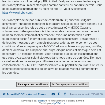
les discussions sur Internet. phpBB Limited n’est pas responsable de ce que
nous acceptons ou n’acceptons pas comme contenu ou conduite permis. Pour
de plus amples informations au sujet de phpBB, veuillez consulter :
https://www.phpbb.com/
.
Vous acceptez de ne pas publier de contenu abusif, obscène, vulgaire,
diffamatoire, choquant, menaçant, à caractère sexuel ou tout autre contenu qui
peut transgresser les lois de votre pays, du pays où « MOOC Cadrans
solaires » est hébergé ou les lois internationales. Le faire peut vous mener à
un bannissement immédiat et permanent, avec une notification à votre
fournisseur d’accès à Internet si nous le jugeons nécessaire. Les adresses IP
de tous les messages sont enregistrées pour aider au renforcement de ces
conditions. Vous acceptez que « MOOC Cadrans solaires » supprime, modifie,
déplace ou verrouille n’importe quel sujet lorsque nous estimons que cela est
nécessaire. En tant que membre, vous acceptez que toutes les informations
que vous avez saisies soient stockées dans notre base de données. Bien que
ces informations ne soient pas diffusées à une tierce partie sans votre
consentement, ni « MOOC Cadrans solaires », ni phpBB ne pourront être tenus
comme responsables en cas de tentative de piratage visant à compromettre
les données.
Accueil MOOC
Accueil Forum
Heures au format
UTC+02:00
Développé par
phpBB
® Forum Software © phpBB Limited
Traduit par
phpBB-fr.com