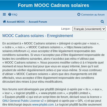
Forum MOOC Cadrans solaires
FAQ
Connexion au forum
R
Accueil MOOC
Accueil Forum
e
Langue :
c
MOOC Cadrans solaires - Enregistrement
h
En accédant à « MOOC Cadrans solaires » (désigné ci-après par « nous »,
e
« notre », « nos », « MOOC Cadrans solaires », « https://www.cadrans-
r
solaires.info/forum »), vous acceptez d’être légalement responsable des
conditions suivantes. Si vous n’acceptez pas d’être légalement responsable de
c
toutes les conditions suivantes, alors n’accédez pas et/ou n’utilisez pas
h
« MOOC Cadrans solaires ». Nous pouvons modifier celles-ci à n’importe quel
moment et nous ferons tout pour que vous en soyez informé, bien qu’il soit
e
prudent de vérifier régulièrement celles-ci par vous-même. Si vous continuez
r
d’utiliser « MOOC Cadrans solaires » alors que des changements ont été
effectués, vous acceptez d’être légalement responsable des conditions
découlant des mises à jour et/ou modifications.
Nos forums sont développés par phpBB (désigné ci-après par « ils », « eux »,
« leur », « logiciel phpBB », « www.phpbb.com », « phpBB Limited »,
« Équipes phpBB ») qui est un script libre de forum, déclaré sous la licence «
GNU General Public License v2
» (désigné ci-après par « GPL ») et qui peut
être téléchargé depuis
www.phpbb.com
. Le logiciel phpBB facilite seulement