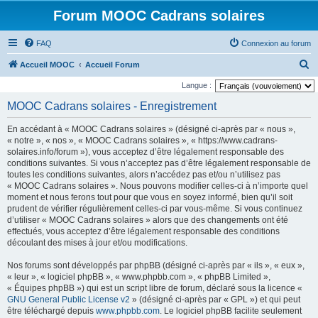
Forum MOOC Cadrans solaires
FAQ
Connexion au forum
R
Accueil MOOC
Accueil Forum
e
Langue :
c
MOOC Cadrans solaires - Enregistrement
h
En accédant à « MOOC Cadrans solaires » (désigné ci-après par « nous »,
e
« notre », « nos », « MOOC Cadrans solaires », « https://www.cadrans-
r
solaires.info/forum »), vous acceptez d’être légalement responsable des
conditions suivantes. Si vous n’acceptez pas d’être légalement responsable de
c
toutes les conditions suivantes, alors n’accédez pas et/ou n’utilisez pas
h
« MOOC Cadrans solaires ». Nous pouvons modifier celles-ci à n’importe quel
moment et nous ferons tout pour que vous en soyez informé, bien qu’il soit
e
prudent de vérifier régulièrement celles-ci par vous-même. Si vous continuez
r
d’utiliser « MOOC Cadrans solaires » alors que des changements ont été
effectués, vous acceptez d’être légalement responsable des conditions
découlant des mises à jour et/ou modifications.
Nos forums sont développés par phpBB (désigné ci-après par « ils », « eux »,
« leur », « logiciel phpBB », « www.phpbb.com », « phpBB Limited »,
« Équipes phpBB ») qui est un script libre de forum, déclaré sous la licence «
GNU General Public License v2
» (désigné ci-après par « GPL ») et qui peut
être téléchargé depuis
www.phpbb.com
. Le logiciel phpBB facilite seulement