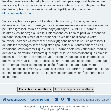
les discussions sur Internet. phpBB Limited n’est pas responsable de ce que
nous acceptons ou n’acceptons pas comme contenu ou conduite permis. Pour
de plus amples informations au sujet de phpBB, veuillez consulter :
https://www.phpbb.com/
.
Vous acceptez de ne pas publier de contenu abusif, obscène, vulgaire,
diffamatoire, choquant, menaçant, à caractère sexuel ou tout autre contenu qui
peut transgresser les lois de votre pays, du pays où « MOOC Cadrans
solaires » est hébergé ou les lois internationales. Le faire peut vous mener à
un bannissement immédiat et permanent, avec une notification à votre
fournisseur d’accès à Internet si nous le jugeons nécessaire. Les adresses IP
de tous les messages sont enregistrées pour aider au renforcement de ces
conditions. Vous acceptez que « MOOC Cadrans solaires » supprime, modifie,
déplace ou verrouille n’importe quel sujet lorsque nous estimons que cela est
nécessaire. En tant que membre, vous acceptez que toutes les informations
que vous avez saisies soient stockées dans notre base de données. Bien que
ces informations ne soient pas diffusées à une tierce partie sans votre
consentement, ni « MOOC Cadrans solaires », ni phpBB ne pourront être tenus
comme responsables en cas de tentative de piratage visant à compromettre
les données.
Accueil MOOC
Accueil Forum
Heures au format
UTC+02:00
Développé par
phpBB
® Forum Software © phpBB Limited
Traduit par
phpBB-fr.com