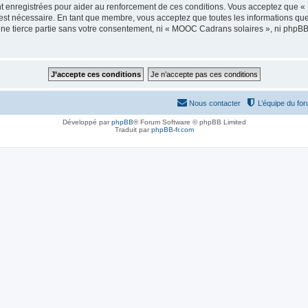
t enregistrées pour aider au renforcement de ces conditions. Vous acceptez que 
 est nécessaire. En tant que membre, vous acceptez que toutes les informations qu
 une tierce partie sans votre consentement, ni « MOOC Cadrans solaires », ni php
Nous contacter
L’équipe du fo
Développé par
phpBB
® Forum Software © phpBB Limited
Traduit par
phpBB-fr.com