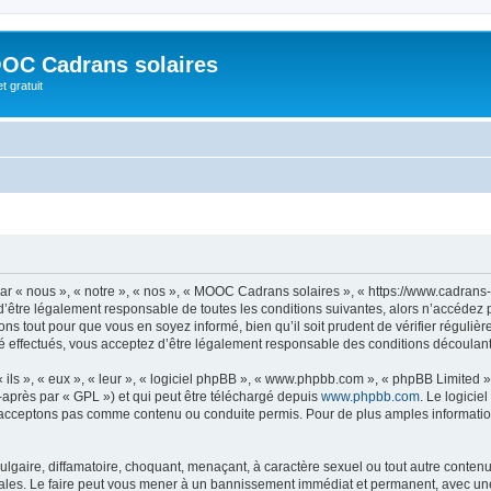
OC Cadrans solaires
t gratuit
 « nous », « notre », « nos », « MOOC Cadrans solaires », « https://www.cadrans-s
d’être légalement responsable de toutes les conditions suivantes, alors n’accédez
ns tout pour que vous en soyez informé, bien qu’il soit prudent de vérifier régulièr
ffectués, vous acceptez d’être légalement responsable des conditions découlant d
ls », « eux », « leur », « logiciel phpBB », « www.phpbb.com », « phpBB Limited »,
-après par « GPL ») et qui peut être téléchargé depuis
www.phpbb.com
. Le logicie
acceptons pas comme contenu ou conduite permis. Pour de plus amples informations
lgaire, diffamatoire, choquant, menaçant, à caractère sexuel ou tout autre contenu 
les. Le faire peut vous mener à un bannissement immédiat et permanent, avec une no