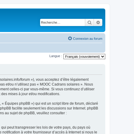
Rechercher
Recherche avancé
Connexion au forum
Langue :
olaires.info/forum »), vous acceptez d’être légalement
 pas et/ou n’utilisez pas « MOOC Cadrans solaires ». Nous
ement celles-ci par vous-même. Si vous continuez d’utiliser
es mises à jour et/ou modifications.
 « Équipes phpBB ») qui est un script libre de forum, déclaré
l phpBB facilite seulement les discussions sur Internet. phpBB
 au sujet de phpBB, veuillez consulter :
qui peut transgresser les lois de votre pays, du pays où
tification à votre fournisseur d’accès à Internet si nous le