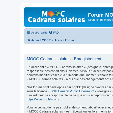
Forum MO
Cours en ligne libre e
Accès rapide
FAQ
Accueil MOOC
Accueil Forum
MOOC Cadrans solaires - Enregistrement
En accédant à « MOOC Cadrans solaires » (désigné ci-après par
responsable des conditions suivantes. Si vous n’acceptez pas 
pouvons modifier celles-ci à n’importe quel moment et nous fero
« MOOC Cadrans solaires » alors que des changements ont été e
Nos forums sont développés par phpBB (désigné ci-après par « i
sous la licence «
GNU General Public License v2
» (désigné ci
Limited n’est pas responsable de ce que nous acceptons ou n’
https://www.phpbb.com/
.
Vous acceptez de ne pas publier de contenu abusif, obscène, vu
« MOOC Cadrans solaires » est hébergé ou les lois internationa