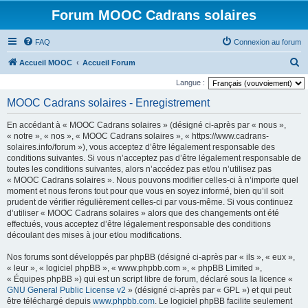
Forum MOOC Cadrans solaires
FAQ
Connexion au forum
R
Accueil MOOC
Accueil Forum
e
Langue :
c
MOOC Cadrans solaires - Enregistrement
h
En accédant à « MOOC Cadrans solaires » (désigné ci-après par « nous »,
e
« notre », « nos », « MOOC Cadrans solaires », « https://www.cadrans-
r
solaires.info/forum »), vous acceptez d’être légalement responsable des
conditions suivantes. Si vous n’acceptez pas d’être légalement responsable de
c
toutes les conditions suivantes, alors n’accédez pas et/ou n’utilisez pas
h
« MOOC Cadrans solaires ». Nous pouvons modifier celles-ci à n’importe quel
moment et nous ferons tout pour que vous en soyez informé, bien qu’il soit
e
prudent de vérifier régulièrement celles-ci par vous-même. Si vous continuez
r
d’utiliser « MOOC Cadrans solaires » alors que des changements ont été
effectués, vous acceptez d’être légalement responsable des conditions
découlant des mises à jour et/ou modifications.
Nos forums sont développés par phpBB (désigné ci-après par « ils », « eux »,
« leur », « logiciel phpBB », « www.phpbb.com », « phpBB Limited »,
« Équipes phpBB ») qui est un script libre de forum, déclaré sous la licence «
GNU General Public License v2
» (désigné ci-après par « GPL ») et qui peut
être téléchargé depuis
www.phpbb.com
. Le logiciel phpBB facilite seulement