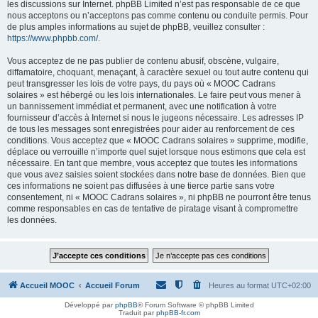
les discussions sur Internet. phpBB Limited n’est pas responsable de ce que
nous acceptons ou n’acceptons pas comme contenu ou conduite permis. Pour
de plus amples informations au sujet de phpBB, veuillez consulter :
https://www.phpbb.com/
.
Vous acceptez de ne pas publier de contenu abusif, obscène, vulgaire,
diffamatoire, choquant, menaçant, à caractère sexuel ou tout autre contenu qui
peut transgresser les lois de votre pays, du pays où « MOOC Cadrans
solaires » est hébergé ou les lois internationales. Le faire peut vous mener à
un bannissement immédiat et permanent, avec une notification à votre
fournisseur d’accès à Internet si nous le jugeons nécessaire. Les adresses IP
de tous les messages sont enregistrées pour aider au renforcement de ces
conditions. Vous acceptez que « MOOC Cadrans solaires » supprime, modifie,
déplace ou verrouille n’importe quel sujet lorsque nous estimons que cela est
nécessaire. En tant que membre, vous acceptez que toutes les informations
que vous avez saisies soient stockées dans notre base de données. Bien que
ces informations ne soient pas diffusées à une tierce partie sans votre
consentement, ni « MOOC Cadrans solaires », ni phpBB ne pourront être tenus
comme responsables en cas de tentative de piratage visant à compromettre
les données.
Accueil MOOC
Accueil Forum
Heures au format
UTC+02:00
Développé par
phpBB
® Forum Software © phpBB Limited
Traduit par
phpBB-fr.com