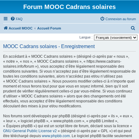
Forum MOOC Cadrans solaires
FAQ
Connexion au forum
R
Accueil MOOC
Accueil Forum
e
Langue :
c
MOOC Cadrans solaires - Enregistrement
h
En accédant à « MOOC Cadrans solaires » (désigné ci-après par « nous »,
e
« notre », « nos », « MOOC Cadrans solaires », « https://www.cadrans-
r
solaires.info/forum »), vous acceptez d’être légalement responsable des
conditions suivantes. Si vous n’acceptez pas d’être légalement responsable de
c
toutes les conditions suivantes, alors n’accédez pas et/ou n’utilisez pas
h
« MOOC Cadrans solaires ». Nous pouvons modifier celles-ci à n’importe quel
moment et nous ferons tout pour que vous en soyez informé, bien qu’il soit
e
prudent de vérifier régulièrement celles-ci par vous-même. Si vous continuez
r
d’utiliser « MOOC Cadrans solaires » alors que des changements ont été
effectués, vous acceptez d’être légalement responsable des conditions
découlant des mises à jour et/ou modifications.
Nos forums sont développés par phpBB (désigné ci-après par « ils », « eux »,
« leur », « logiciel phpBB », « www.phpbb.com », « phpBB Limited »,
« Équipes phpBB ») qui est un script libre de forum, déclaré sous la licence «
GNU General Public License v2
» (désigné ci-après par « GPL ») et qui peut
être téléchargé depuis
www.phpbb.com
. Le logiciel phpBB facilite seulement