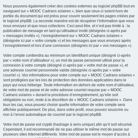
Nous pouvons également créer des cookies externes au logiciel phpBB tout en
naviguant sur « MOOC Cadrans solaires », bien que ceux-ci soient hors de
portée du document qui est prévu pour couvrir seulement les pages créées par
le logiciel phpBB. La seconde manière est de récupérer l’information que vous
nous envoyez et que nous collectons. Ceci peut être, et n’est pas limité à : la
publication de message en tant qu’utilisateur invité (désignée ci-après par
« messages invités »), l’enregistrement sur « MOOC Cadrans solaires »
(désignée ici par « votre compte ») et les messages que vous envoyez après
l’enregistrement et lors d’une connexion (désignés ici par « vos messages »).
Votre compte contiendra au minimum un identifiant unique (désigné ci-après
par « votre nom d’utilisateur »), un mot de passe personnel utilisé pour la
connexion à votre compte (désigné ci-après par « votre mot de passe »), et
une adresse courriel personnelle valide (désignée ci-après par « votre
courriel »). Vos informations pour votre compte sur « MOOC Cadrans solaires »
sont protégées par les lois de protection des données applicables dans le
pays qui nous héberge. Toute information en-dehors de votre nom d’utilisateur,
de votre mot de passe et de votre adresse courriel requise par « MOOC
Cadrans solaires » durant la procédure d’enregistrement, qu’elle soit
obligatoire ou non, reste à la discrétion de « MOOC Cadrans solaires ». Dans
tous les cas, vous pouvez choisir quelle information de votre compte sera
affichée publiquement. De plus, dans votre profil, vous pouvez souscrire ou
non à l’envoi automatique de courriel par le logiciel phpBB.
Votre mot de passe est crypté (hashage à sens unique) afin qu’il soit sécurisé.
Cependant, il est recommandé de ne pas utiliser le même mot de passe sur
plusieurs sites Internet différents. Votre mot de passe est le moyen d’accès à