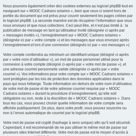
Nous pouvons également créer des cookies externes au logiciel phpBB tout en
naviguant sur « MOOC Cadrans solaires », bien que ceux-ci soient hors de
portée du document qui est prévu pour couvrir seulement les pages créées par
le logiciel phpBB. La seconde manière est de récupérer l’information que vous
nous envoyez et que nous collectons. Ceci peut être, et n’est pas limité à : la
publication de message en tant qu’utilisateur invité (désignée ci-après par
« messages invités »), l’enregistrement sur « MOOC Cadrans solaires »
(désignée ici par « votre compte ») et les messages que vous envoyez après
l’enregistrement et lors d’une connexion (désignés ici par « vos messages »).
Votre compte contiendra au minimum un identifiant unique (désigné ci-après
par « votre nom d’utilisateur »), un mot de passe personnel utilisé pour la
connexion à votre compte (désigné ci-après par « votre mot de passe »), et
une adresse courriel personnelle valide (désignée ci-après par « votre
courriel »). Vos informations pour votre compte sur « MOOC Cadrans solaires »
sont protégées par les lois de protection des données applicables dans le
pays qui nous héberge. Toute information en-dehors de votre nom d’utilisateur,
de votre mot de passe et de votre adresse courriel requise par « MOOC
Cadrans solaires » durant la procédure d’enregistrement, qu’elle soit
obligatoire ou non, reste à la discrétion de « MOOC Cadrans solaires ». Dans
tous les cas, vous pouvez choisir quelle information de votre compte sera
affichée publiquement. De plus, dans votre profil, vous pouvez souscrire ou
non à l’envoi automatique de courriel par le logiciel phpBB.
Votre mot de passe est crypté (hashage à sens unique) afin qu’il soit sécurisé.
Cependant, il est recommandé de ne pas utiliser le même mot de passe sur
plusieurs sites Internet différents. Votre mot de passe est le moyen d’accès à