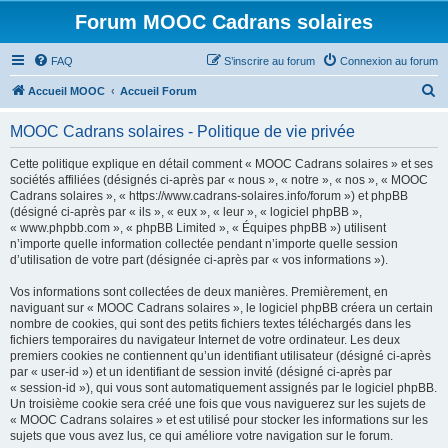
Forum MOOC Cadrans solaires
FAQ
S’inscrire au forum
Connexion au forum
R
Accueil MOOC
Accueil Forum
e
MOOC Cadrans solaires - Politique de vie privée
c
h
Cette politique explique en détail comment « MOOC Cadrans solaires » et ses
sociétés affiliées (désignés ci-après par « nous », « notre », « nos », « MOOC
e
Cadrans solaires », « https://www.cadrans-solaires.info/forum ») et phpBB
r
(désigné ci-après par « ils », « eux », « leur », « logiciel phpBB »,
« www.phpbb.com », « phpBB Limited », « Équipes phpBB ») utilisent
c
n’importe quelle information collectée pendant n’importe quelle session
h
d’utilisation de votre part (désignée ci-après par « vos informations »).
e
Vos informations sont collectées de deux manières. Premièrement, en
r
naviguant sur « MOOC Cadrans solaires », le logiciel phpBB créera un certain
nombre de cookies, qui sont des petits fichiers textes téléchargés dans les
fichiers temporaires du navigateur Internet de votre ordinateur. Les deux
premiers cookies ne contiennent qu’un identifiant utilisateur (désigné ci-après
par « user-id ») et un identifiant de session invité (désigné ci-après par
« session-id »), qui vous sont automatiquement assignés par le logiciel phpBB.
Un troisième cookie sera créé une fois que vous naviguerez sur les sujets de
« MOOC Cadrans solaires » et est utilisé pour stocker les informations sur les
sujets que vous avez lus, ce qui améliore votre navigation sur le forum.