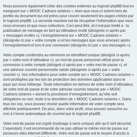
Nous pouvons également créer des cookies externes au logiciel phpBB tout en
naviguant sur « MOOC Cadrans solaires », bien que ceux-ci soient hors de
portée du document qui est prévu pour couvrir seulement les pages créées par
le logiciel phpBB. La seconde manière est de récupérer l’information que vous
nous envoyez et que nous collectons. Ceci peut être, et n’est pas limité à : la
publication de message en tant qu’utilisateur invité (désignée ci-après par
« messages invités »), l’enregistrement sur « MOOC Cadrans solaires »
(désignée ici par « votre compte ») et les messages que vous envoyez après
l’enregistrement et lors d’une connexion (désignés ici par « vos messages »).
Votre compte contiendra au minimum un identifiant unique (désigné ci-après
par « votre nom d’utilisateur »), un mot de passe personnel utilisé pour la
connexion à votre compte (désigné ci-après par « votre mot de passe »), et
une adresse courriel personnelle valide (désignée ci-après par « votre
courriel »). Vos informations pour votre compte sur « MOOC Cadrans solaires »
sont protégées par les lois de protection des données applicables dans le
pays qui nous héberge. Toute information en-dehors de votre nom d’utilisateur,
de votre mot de passe et de votre adresse courriel requise par « MOOC
Cadrans solaires » durant la procédure d’enregistrement, qu’elle soit
obligatoire ou non, reste à la discrétion de « MOOC Cadrans solaires ». Dans
tous les cas, vous pouvez choisir quelle information de votre compte sera
affichée publiquement. De plus, dans votre profil, vous pouvez souscrire ou
non à l’envoi automatique de courriel par le logiciel phpBB.
Votre mot de passe est crypté (hashage à sens unique) afin qu’il soit sécurisé.
Cependant, il est recommandé de ne pas utiliser le même mot de passe sur
plusieurs sites Internet différents. Votre mot de passe est le moyen d’accès à