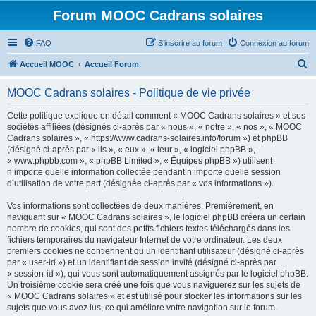
Forum MOOC Cadrans solaires
FAQ
S’inscrire au forum
Connexion au forum
R
Accueil MOOC
Accueil Forum
e
MOOC Cadrans solaires - Politique de vie privée
c
h
Cette politique explique en détail comment « MOOC Cadrans solaires » et ses
sociétés affiliées (désignés ci-après par « nous », « notre », « nos », « MOOC
e
Cadrans solaires », « https://www.cadrans-solaires.info/forum ») et phpBB
r
(désigné ci-après par « ils », « eux », « leur », « logiciel phpBB »,
« www.phpbb.com », « phpBB Limited », « Équipes phpBB ») utilisent
c
n’importe quelle information collectée pendant n’importe quelle session
h
d’utilisation de votre part (désignée ci-après par « vos informations »).
e
Vos informations sont collectées de deux manières. Premièrement, en
r
naviguant sur « MOOC Cadrans solaires », le logiciel phpBB créera un certain
nombre de cookies, qui sont des petits fichiers textes téléchargés dans les
fichiers temporaires du navigateur Internet de votre ordinateur. Les deux
premiers cookies ne contiennent qu’un identifiant utilisateur (désigné ci-après
par « user-id ») et un identifiant de session invité (désigné ci-après par
« session-id »), qui vous sont automatiquement assignés par le logiciel phpBB.
Un troisième cookie sera créé une fois que vous naviguerez sur les sujets de
« MOOC Cadrans solaires » et est utilisé pour stocker les informations sur les
sujets que vous avez lus, ce qui améliore votre navigation sur le forum.