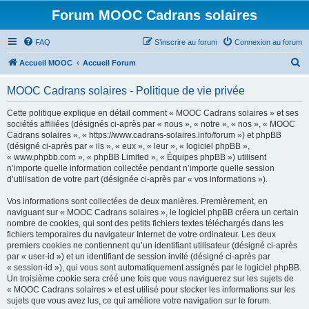
Forum MOOC Cadrans solaires
FAQ
S’inscrire au forum
Connexion au forum
R
Accueil MOOC
Accueil Forum
e
MOOC Cadrans solaires - Politique de vie privée
c
h
Cette politique explique en détail comment « MOOC Cadrans solaires » et ses
sociétés affiliées (désignés ci-après par « nous », « notre », « nos », « MOOC
e
Cadrans solaires », « https://www.cadrans-solaires.info/forum ») et phpBB
r
(désigné ci-après par « ils », « eux », « leur », « logiciel phpBB »,
« www.phpbb.com », « phpBB Limited », « Équipes phpBB ») utilisent
c
n’importe quelle information collectée pendant n’importe quelle session
h
d’utilisation de votre part (désignée ci-après par « vos informations »).
e
Vos informations sont collectées de deux manières. Premièrement, en
r
naviguant sur « MOOC Cadrans solaires », le logiciel phpBB créera un certain
nombre de cookies, qui sont des petits fichiers textes téléchargés dans les
fichiers temporaires du navigateur Internet de votre ordinateur. Les deux
premiers cookies ne contiennent qu’un identifiant utilisateur (désigné ci-après
par « user-id ») et un identifiant de session invité (désigné ci-après par
« session-id »), qui vous sont automatiquement assignés par le logiciel phpBB.
Un troisième cookie sera créé une fois que vous naviguerez sur les sujets de
« MOOC Cadrans solaires » et est utilisé pour stocker les informations sur les
sujets que vous avez lus, ce qui améliore votre navigation sur le forum.