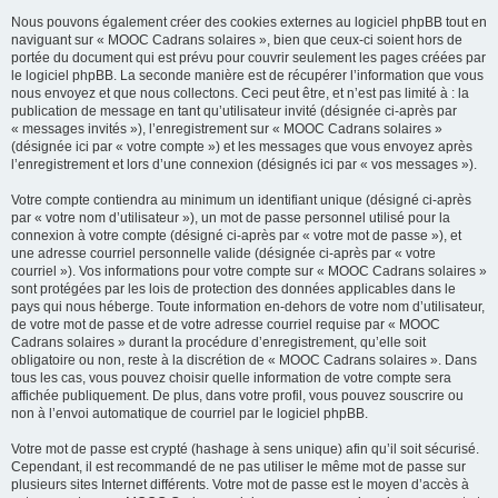
Nous pouvons également créer des cookies externes au logiciel phpBB tout en
naviguant sur « MOOC Cadrans solaires », bien que ceux-ci soient hors de
portée du document qui est prévu pour couvrir seulement les pages créées par
le logiciel phpBB. La seconde manière est de récupérer l’information que vous
nous envoyez et que nous collectons. Ceci peut être, et n’est pas limité à : la
publication de message en tant qu’utilisateur invité (désignée ci-après par
« messages invités »), l’enregistrement sur « MOOC Cadrans solaires »
(désignée ici par « votre compte ») et les messages que vous envoyez après
l’enregistrement et lors d’une connexion (désignés ici par « vos messages »).
Votre compte contiendra au minimum un identifiant unique (désigné ci-après
par « votre nom d’utilisateur »), un mot de passe personnel utilisé pour la
connexion à votre compte (désigné ci-après par « votre mot de passe »), et
une adresse courriel personnelle valide (désignée ci-après par « votre
courriel »). Vos informations pour votre compte sur « MOOC Cadrans solaires »
sont protégées par les lois de protection des données applicables dans le
pays qui nous héberge. Toute information en-dehors de votre nom d’utilisateur,
de votre mot de passe et de votre adresse courriel requise par « MOOC
Cadrans solaires » durant la procédure d’enregistrement, qu’elle soit
obligatoire ou non, reste à la discrétion de « MOOC Cadrans solaires ». Dans
tous les cas, vous pouvez choisir quelle information de votre compte sera
affichée publiquement. De plus, dans votre profil, vous pouvez souscrire ou
non à l’envoi automatique de courriel par le logiciel phpBB.
Votre mot de passe est crypté (hashage à sens unique) afin qu’il soit sécurisé.
Cependant, il est recommandé de ne pas utiliser le même mot de passe sur
plusieurs sites Internet différents. Votre mot de passe est le moyen d’accès à