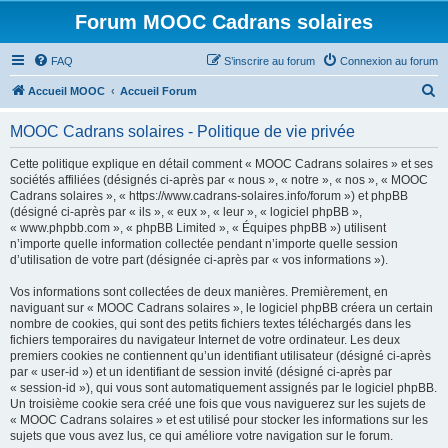
Forum MOOC Cadrans solaires
FAQ
S’inscrire au forum
Connexion au forum
R
Accueil MOOC
Accueil Forum
e
MOOC Cadrans solaires - Politique de vie privée
c
h
Cette politique explique en détail comment « MOOC Cadrans solaires » et ses
sociétés affiliées (désignés ci-après par « nous », « notre », « nos », « MOOC
e
Cadrans solaires », « https://www.cadrans-solaires.info/forum ») et phpBB
r
(désigné ci-après par « ils », « eux », « leur », « logiciel phpBB »,
« www.phpbb.com », « phpBB Limited », « Équipes phpBB ») utilisent
c
n’importe quelle information collectée pendant n’importe quelle session
h
d’utilisation de votre part (désignée ci-après par « vos informations »).
e
Vos informations sont collectées de deux manières. Premièrement, en
r
naviguant sur « MOOC Cadrans solaires », le logiciel phpBB créera un certain
nombre de cookies, qui sont des petits fichiers textes téléchargés dans les
fichiers temporaires du navigateur Internet de votre ordinateur. Les deux
premiers cookies ne contiennent qu’un identifiant utilisateur (désigné ci-après
par « user-id ») et un identifiant de session invité (désigné ci-après par
« session-id »), qui vous sont automatiquement assignés par le logiciel phpBB.
Un troisième cookie sera créé une fois que vous naviguerez sur les sujets de
« MOOC Cadrans solaires » et est utilisé pour stocker les informations sur les
sujets que vous avez lus, ce qui améliore votre navigation sur le forum.