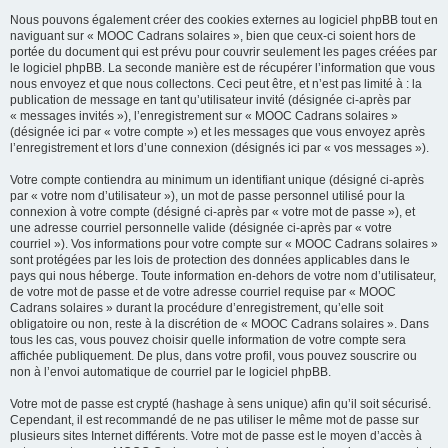
Nous pouvons également créer des cookies externes au logiciel phpBB tout en
naviguant sur « MOOC Cadrans solaires », bien que ceux-ci soient hors de
portée du document qui est prévu pour couvrir seulement les pages créées par
le logiciel phpBB. La seconde manière est de récupérer l’information que vous
nous envoyez et que nous collectons. Ceci peut être, et n’est pas limité à : la
publication de message en tant qu’utilisateur invité (désignée ci-après par
« messages invités »), l’enregistrement sur « MOOC Cadrans solaires »
(désignée ici par « votre compte ») et les messages que vous envoyez après
l’enregistrement et lors d’une connexion (désignés ici par « vos messages »).
Votre compte contiendra au minimum un identifiant unique (désigné ci-après
par « votre nom d’utilisateur »), un mot de passe personnel utilisé pour la
connexion à votre compte (désigné ci-après par « votre mot de passe »), et
une adresse courriel personnelle valide (désignée ci-après par « votre
courriel »). Vos informations pour votre compte sur « MOOC Cadrans solaires »
sont protégées par les lois de protection des données applicables dans le
pays qui nous héberge. Toute information en-dehors de votre nom d’utilisateur,
de votre mot de passe et de votre adresse courriel requise par « MOOC
Cadrans solaires » durant la procédure d’enregistrement, qu’elle soit
obligatoire ou non, reste à la discrétion de « MOOC Cadrans solaires ». Dans
tous les cas, vous pouvez choisir quelle information de votre compte sera
affichée publiquement. De plus, dans votre profil, vous pouvez souscrire ou
non à l’envoi automatique de courriel par le logiciel phpBB.
Votre mot de passe est crypté (hashage à sens unique) afin qu’il soit sécurisé.
Cependant, il est recommandé de ne pas utiliser le même mot de passe sur
plusieurs sites Internet différents. Votre mot de passe est le moyen d’accès à