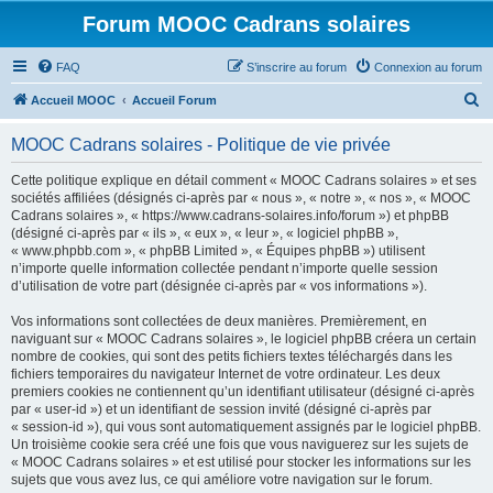
Forum MOOC Cadrans solaires
FAQ
S’inscrire au forum
Connexion au forum
R
Accueil MOOC
Accueil Forum
e
MOOC Cadrans solaires - Politique de vie privée
c
h
Cette politique explique en détail comment « MOOC Cadrans solaires » et ses
sociétés affiliées (désignés ci-après par « nous », « notre », « nos », « MOOC
e
Cadrans solaires », « https://www.cadrans-solaires.info/forum ») et phpBB
r
(désigné ci-après par « ils », « eux », « leur », « logiciel phpBB »,
« www.phpbb.com », « phpBB Limited », « Équipes phpBB ») utilisent
c
n’importe quelle information collectée pendant n’importe quelle session
h
d’utilisation de votre part (désignée ci-après par « vos informations »).
e
Vos informations sont collectées de deux manières. Premièrement, en
r
naviguant sur « MOOC Cadrans solaires », le logiciel phpBB créera un certain
nombre de cookies, qui sont des petits fichiers textes téléchargés dans les
fichiers temporaires du navigateur Internet de votre ordinateur. Les deux
premiers cookies ne contiennent qu’un identifiant utilisateur (désigné ci-après
par « user-id ») et un identifiant de session invité (désigné ci-après par
« session-id »), qui vous sont automatiquement assignés par le logiciel phpBB.
Un troisième cookie sera créé une fois que vous naviguerez sur les sujets de
« MOOC Cadrans solaires » et est utilisé pour stocker les informations sur les
sujets que vous avez lus, ce qui améliore votre navigation sur le forum.