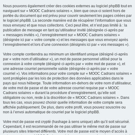
Nous pouvons également créer des cookies externes au logiciel phpBB tout en
naviguant sur « MOOC Cadrans solaires », bien que ceux-ci soient hors de
portée du document qui est prévu pour couvrir seulement les pages créées par
le logiciel phpBB. La seconde manière est de récupérer l’information que vous
nous envoyez et que nous collectons. Ceci peut être, et n’est pas limité à : la
publication de message en tant qu’utilisateur invité (désignée ci-après par
« messages invités »), l’enregistrement sur « MOOC Cadrans solaires »
(désignée ici par « votre compte ») et les messages que vous envoyez après
l’enregistrement et lors d’une connexion (désignés ici par « vos messages »).
Votre compte contiendra au minimum un identifiant unique (désigné ci-après
par « votre nom d’utilisateur »), un mot de passe personnel utilisé pour la
connexion à votre compte (désigné ci-après par « votre mot de passe »), et
une adresse courriel personnelle valide (désignée ci-après par « votre
courriel »). Vos informations pour votre compte sur « MOOC Cadrans solaires »
sont protégées par les lois de protection des données applicables dans le
pays qui nous héberge. Toute information en-dehors de votre nom d’utilisateur,
de votre mot de passe et de votre adresse courriel requise par « MOOC
Cadrans solaires » durant la procédure d’enregistrement, qu’elle soit
obligatoire ou non, reste à la discrétion de « MOOC Cadrans solaires ». Dans
tous les cas, vous pouvez choisir quelle information de votre compte sera
affichée publiquement. De plus, dans votre profil, vous pouvez souscrire ou
non à l’envoi automatique de courriel par le logiciel phpBB.
Votre mot de passe est crypté (hashage à sens unique) afin qu’il soit sécurisé.
Cependant, il est recommandé de ne pas utiliser le même mot de passe sur
plusieurs sites Internet différents. Votre mot de passe est le moyen d’accès à