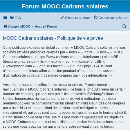
Forum MOOC Cadrans solaires
FAQ
S’inscrire au forum
Connexion au forum
R
Accueil MOOC
Accueil Forum
e
MOOC Cadrans solaires - Politique de vie privée
c
h
Cette politique explique en détail comment « MOOC Cadrans solaires » et ses
sociétés affiliées (désignés ci-après par « nous », « notre », « nos », « MOOC
e
Cadrans solaires », « https://www.cadrans-solaires.info/forum ») et phpBB
r
(désigné ci-après par « ils », « eux », « leur », « logiciel phpBB »,
« www.phpbb.com », « phpBB Limited », « Équipes phpBB ») utilisent
c
n’importe quelle information collectée pendant n’importe quelle session
h
d’utilisation de votre part (désignée ci-après par « vos informations »).
e
Vos informations sont collectées de deux manières. Premièrement, en
r
naviguant sur « MOOC Cadrans solaires », le logiciel phpBB créera un certain
nombre de cookies, qui sont des petits fichiers textes téléchargés dans les
fichiers temporaires du navigateur Internet de votre ordinateur. Les deux
premiers cookies ne contiennent qu’un identifiant utilisateur (désigné ci-après
par « user-id ») et un identifiant de session invité (désigné ci-après par
« session-id »), qui vous sont automatiquement assignés par le logiciel phpBB.
Un troisième cookie sera créé une fois que vous naviguerez sur les sujets de
« MOOC Cadrans solaires » et est utilisé pour stocker les informations sur les
sujets que vous avez lus, ce qui améliore votre navigation sur le forum.