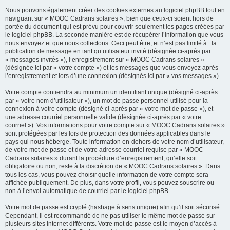
Nous pouvons également créer des cookies externes au logiciel phpBB tout en
naviguant sur « MOOC Cadrans solaires », bien que ceux-ci soient hors de
portée du document qui est prévu pour couvrir seulement les pages créées par
le logiciel phpBB. La seconde manière est de récupérer l’information que vous
nous envoyez et que nous collectons. Ceci peut être, et n’est pas limité à : la
publication de message en tant qu’utilisateur invité (désignée ci-après par
« messages invités »), l’enregistrement sur « MOOC Cadrans solaires »
(désignée ici par « votre compte ») et les messages que vous envoyez après
l’enregistrement et lors d’une connexion (désignés ici par « vos messages »).
Votre compte contiendra au minimum un identifiant unique (désigné ci-après
par « votre nom d’utilisateur »), un mot de passe personnel utilisé pour la
connexion à votre compte (désigné ci-après par « votre mot de passe »), et
une adresse courriel personnelle valide (désignée ci-après par « votre
courriel »). Vos informations pour votre compte sur « MOOC Cadrans solaires »
sont protégées par les lois de protection des données applicables dans le
pays qui nous héberge. Toute information en-dehors de votre nom d’utilisateur,
de votre mot de passe et de votre adresse courriel requise par « MOOC
Cadrans solaires » durant la procédure d’enregistrement, qu’elle soit
obligatoire ou non, reste à la discrétion de « MOOC Cadrans solaires ». Dans
tous les cas, vous pouvez choisir quelle information de votre compte sera
affichée publiquement. De plus, dans votre profil, vous pouvez souscrire ou
non à l’envoi automatique de courriel par le logiciel phpBB.
Votre mot de passe est crypté (hashage à sens unique) afin qu’il soit sécurisé.
Cependant, il est recommandé de ne pas utiliser le même mot de passe sur
plusieurs sites Internet différents. Votre mot de passe est le moyen d’accès à