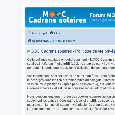
Forum MO
Cours en ligne libre e
Accès rapide
FAQ
Accueil MOOC
Accueil Forum
MOOC Cadrans solaires - Politique de vie privé
Cette politique explique en détail comment « MOOC Cadrans sola
solaires.info/forum ») et phpBB (désigné ci-après par « ils », 
pendant n’importe quelle session d’utilisation de votre part (dé
Vos informations sont collectées de deux manières. Premièremen
téléchargés dans les fichiers temporaires du navigateur Internet
session invité (désigné ci-après par « session-id »), qui vous
Cadrans solaires » et est utilisé pour stocker les informations s
Nous pouvons également créer des cookies externes au logicie
seulement les pages créées par le logiciel phpBB. La seconde ma
message en tant qu’utilisateur invité (désignée ci-après par «
l’enregistrement et lors d’une connexion (désignés ici par « v