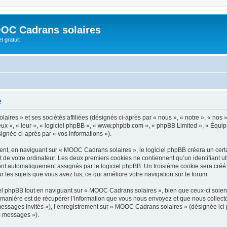
OC Cadrans solaires
t gratuit
e
ires » et ses sociétés affiliées (désignés ci-après par « nous », « notre », « nos
« eux », « leur », « logiciel phpBB », « www.phpbb.com », « phpBB Limited », « Équip
signée ci-après par « vos informations »).
t, en naviguant sur « MOOC Cadrans solaires », le logiciel phpBB créera un certai
 de votre ordinateur. Les deux premiers cookies ne contiennent qu’un identifiant util
 sont automatiquement assignés par le logiciel phpBB. Un troisième cookie sera cr
ur les sujets que vous avez lus, ce qui améliore votre navigation sur le forum.
l phpBB tout en naviguant sur « MOOC Cadrans solaires », bien que ceux-ci soient
nière est de récupérer l’information que vous nous envoyez et que nous collectons. 
 messages invités »), l’enregistrement sur « MOOC Cadrans solaires » (désignée ic
os messages »).