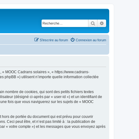
Rechercher
Recherche avancé
S’inscrire au forum
Connexion au forum
 », « MOOC Cadrans solaires », « https://www.cadrans-
es phpBB ») utilisent n’importe quelle information collectée
n nombre de cookies, qui sont des petits fichiers textes
isateur (désigné ci-après par « user-id ») et un identifiant de
éé une fois que vous naviguerez sur les sujets de « MOOC
 hors de portée du document qui est prévu pour couvrir
Ceci peut être, et n’est pas limité à : la publication de
i par « votre compte ») et les messages que vous envoyez après