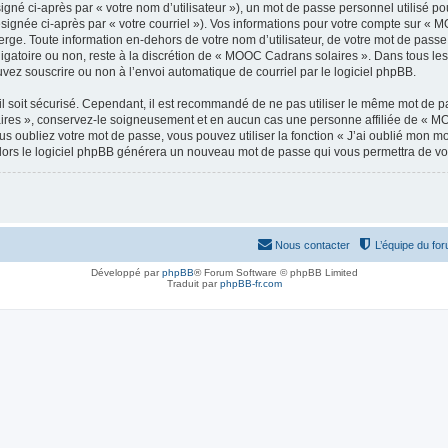
gné ci-après par « votre nom d’utilisateur »), un mot de passe personnel utilisé po
ésignée ci-après par « votre courriel »). Vos informations pour votre compte sur « 
rge. Toute information en-dehors de votre nom d’utilisateur, de votre mot de pass
bligatoire ou non, reste à la discrétion de « MOOC Cadrans solaires ». Dans tous le
uvez souscrire ou non à l’envoi automatique de courriel par le logiciel phpBB.
l soit sécurisé. Cependant, il est recommandé de ne pas utiliser le même mot de pas
res », conservez-le soigneusement et en aucun cas une personne affiliée de « MO
 oubliez votre mot de passe, vous pouvez utiliser la fonction « J’ai oublié mon m
, alors le logiciel phpBB générera un nouveau mot de passe qui vous permettra de v
Nous contacter
L’équipe du fo
Développé par
phpBB
® Forum Software © phpBB Limited
Traduit par
phpBB-fr.com