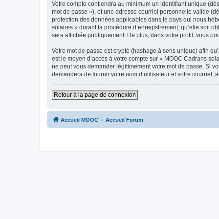
Votre compte contiendra au minimum un identifiant unique (dési
mot de passe »), et une adresse courriel personnelle valide (d
protection des données applicables dans le pays qui nous hébe
solaires » durant la procédure d’enregistrement, qu’elle soit o
sera affichée publiquement. De plus, dans votre profil, vous po
Votre mot de passe est crypté (hashage à sens unique) afin qu’i
est le moyen d’accès à votre compte sur « MOOC Cadrans solai
ne peut vous demander légitimement votre mot de passe. Si vous
demandera de fournir votre nom d’utilisateur et votre courriel
Retour à la page de connexion
Accueil MOOC
Accueil Forum