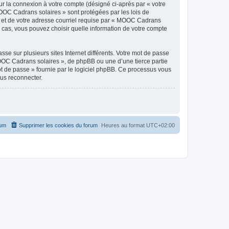
ur la connexion à votre compte (désigné ci-après par « votre
MOOC Cadrans solaires » sont protégées par les lois de
e et de votre adresse courriel requise par « MOOC Cadrans
s cas, vous pouvez choisir quelle information de votre compte
se sur plusieurs sites Internet différents. Votre mot de passe
OC Cadrans solaires », de phpBB ou une d’une tierce partie
ot de passe » fournie par le logiciel phpBB. Ce processus vous
ous reconnecter.
rum
Supprimer les cookies du forum
Heures au format
UTC+02:00