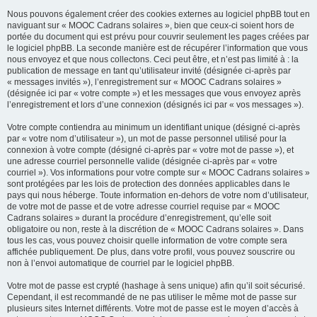
Nous pouvons également créer des cookies externes au logiciel phpBB tout en
naviguant sur « MOOC Cadrans solaires », bien que ceux-ci soient hors de
portée du document qui est prévu pour couvrir seulement les pages créées par
le logiciel phpBB. La seconde manière est de récupérer l’information que vous
nous envoyez et que nous collectons. Ceci peut être, et n’est pas limité à : la
publication de message en tant qu’utilisateur invité (désignée ci-après par
« messages invités »), l’enregistrement sur « MOOC Cadrans solaires »
(désignée ici par « votre compte ») et les messages que vous envoyez après
l’enregistrement et lors d’une connexion (désignés ici par « vos messages »).
Votre compte contiendra au minimum un identifiant unique (désigné ci-après
par « votre nom d’utilisateur »), un mot de passe personnel utilisé pour la
connexion à votre compte (désigné ci-après par « votre mot de passe »), et
une adresse courriel personnelle valide (désignée ci-après par « votre
courriel »). Vos informations pour votre compte sur « MOOC Cadrans solaires »
sont protégées par les lois de protection des données applicables dans le
pays qui nous héberge. Toute information en-dehors de votre nom d’utilisateur,
de votre mot de passe et de votre adresse courriel requise par « MOOC
Cadrans solaires » durant la procédure d’enregistrement, qu’elle soit
obligatoire ou non, reste à la discrétion de « MOOC Cadrans solaires ». Dans
tous les cas, vous pouvez choisir quelle information de votre compte sera
affichée publiquement. De plus, dans votre profil, vous pouvez souscrire ou
non à l’envoi automatique de courriel par le logiciel phpBB.
Votre mot de passe est crypté (hashage à sens unique) afin qu’il soit sécurisé.
Cependant, il est recommandé de ne pas utiliser le même mot de passe sur
plusieurs sites Internet différents. Votre mot de passe est le moyen d’accès à