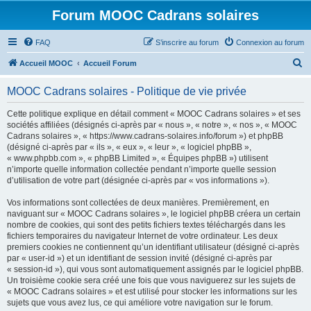
Forum MOOC Cadrans solaires
FAQ
S’inscrire au forum
Connexion au forum
R
Accueil MOOC
Accueil Forum
e
MOOC Cadrans solaires - Politique de vie privée
c
h
Cette politique explique en détail comment « MOOC Cadrans solaires » et ses
sociétés affiliées (désignés ci-après par « nous », « notre », « nos », « MOOC
e
Cadrans solaires », « https://www.cadrans-solaires.info/forum ») et phpBB
r
(désigné ci-après par « ils », « eux », « leur », « logiciel phpBB »,
« www.phpbb.com », « phpBB Limited », « Équipes phpBB ») utilisent
c
n’importe quelle information collectée pendant n’importe quelle session
h
d’utilisation de votre part (désignée ci-après par « vos informations »).
e
Vos informations sont collectées de deux manières. Premièrement, en
r
naviguant sur « MOOC Cadrans solaires », le logiciel phpBB créera un certain
nombre de cookies, qui sont des petits fichiers textes téléchargés dans les
fichiers temporaires du navigateur Internet de votre ordinateur. Les deux
premiers cookies ne contiennent qu’un identifiant utilisateur (désigné ci-après
par « user-id ») et un identifiant de session invité (désigné ci-après par
« session-id »), qui vous sont automatiquement assignés par le logiciel phpBB.
Un troisième cookie sera créé une fois que vous naviguerez sur les sujets de
« MOOC Cadrans solaires » et est utilisé pour stocker les informations sur les
sujets que vous avez lus, ce qui améliore votre navigation sur le forum.