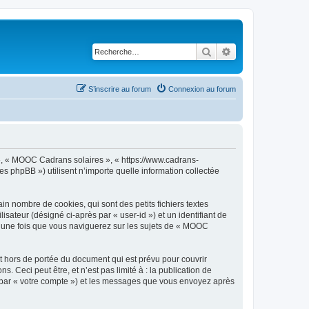
Rechercher
Recherche avancé
S’inscrire au forum
Connexion au forum
 », « MOOC Cadrans solaires », « https://www.cadrans-
es phpBB ») utilisent n’importe quelle information collectée
n nombre de cookies, qui sont des petits fichiers textes
isateur (désigné ci-après par « user-id ») et un identifiant de
éé une fois que vous naviguerez sur les sujets de « MOOC
 hors de portée du document qui est prévu pour couvrir
Ceci peut être, et n’est pas limité à : la publication de
i par « votre compte ») et les messages que vous envoyez après