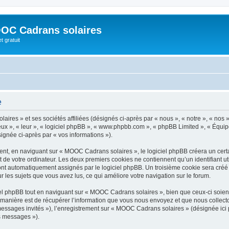
OC Cadrans solaires
t gratuit
e
ires » et ses sociétés affiliées (désignés ci-après par « nous », « notre », « nos
« eux », « leur », « logiciel phpBB », « www.phpbb.com », « phpBB Limited », « Équip
signée ci-après par « vos informations »).
t, en naviguant sur « MOOC Cadrans solaires », le logiciel phpBB créera un certai
 de votre ordinateur. Les deux premiers cookies ne contiennent qu’un identifiant util
 sont automatiquement assignés par le logiciel phpBB. Un troisième cookie sera cr
ur les sujets que vous avez lus, ce qui améliore votre navigation sur le forum.
l phpBB tout en naviguant sur « MOOC Cadrans solaires », bien que ceux-ci soient
nière est de récupérer l’information que vous nous envoyez et que nous collectons. 
 messages invités »), l’enregistrement sur « MOOC Cadrans solaires » (désignée ic
os messages »).