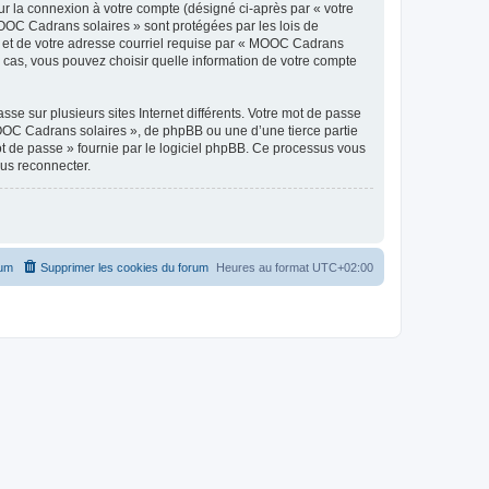
ur la connexion à votre compte (désigné ci-après par « votre
MOOC Cadrans solaires » sont protégées par les lois de
e et de votre adresse courriel requise par « MOOC Cadrans
s cas, vous pouvez choisir quelle information de votre compte
se sur plusieurs sites Internet différents. Votre mot de passe
OC Cadrans solaires », de phpBB ou une d’une tierce partie
ot de passe » fournie par le logiciel phpBB. Ce processus vous
ous reconnecter.
rum
Supprimer les cookies du forum
Heures au format
UTC+02:00