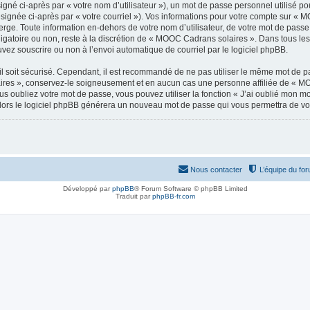
gné ci-après par « votre nom d’utilisateur »), un mot de passe personnel utilisé po
ésignée ci-après par « votre courriel »). Vos informations pour votre compte sur « 
rge. Toute information en-dehors de votre nom d’utilisateur, de votre mot de pass
bligatoire ou non, reste à la discrétion de « MOOC Cadrans solaires ». Dans tous le
uvez souscrire ou non à l’envoi automatique de courriel par le logiciel phpBB.
l soit sécurisé. Cependant, il est recommandé de ne pas utiliser le même mot de pas
res », conservez-le soigneusement et en aucun cas une personne affiliée de « MO
 oubliez votre mot de passe, vous pouvez utiliser la fonction « J’ai oublié mon m
, alors le logiciel phpBB générera un nouveau mot de passe qui vous permettra de v
Nous contacter
L’équipe du fo
Développé par
phpBB
® Forum Software © phpBB Limited
Traduit par
phpBB-fr.com