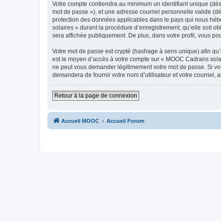
Votre compte contiendra au minimum un identifiant unique (dési
mot de passe »), et une adresse courriel personnelle valide (d
protection des données applicables dans le pays qui nous hébe
solaires » durant la procédure d’enregistrement, qu’elle soit o
sera affichée publiquement. De plus, dans votre profil, vous po
Votre mot de passe est crypté (hashage à sens unique) afin qu’i
est le moyen d’accès à votre compte sur « MOOC Cadrans solai
ne peut vous demander légitimement votre mot de passe. Si vous
demandera de fournir votre nom d’utilisateur et votre courriel
Retour à la page de connexion
Accueil MOOC
Accueil Forum