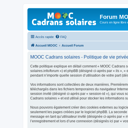
Forum MO
Cours en ligne libre e
Accès rapide
FAQ
Accueil MOOC
Accueil Forum
MOOC Cadrans solaires - Politique de vie privé
Cette politique explique en détail comment « MOOC Cadrans sola
solaires.info/forum ») et phpBB (désigné ci-après par « ils », 
pendant n’importe quelle session d’utilisation de votre part (dé
Vos informations sont collectées de deux manières. Premièremen
téléchargés dans les fichiers temporaires du navigateur Internet
session invité (désigné ci-après par « session-id »), qui vous
Cadrans solaires » et est utilisé pour stocker les informations s
Nous pouvons également créer des cookies externes au logicie
seulement les pages créées par le logiciel phpBB. La seconde ma
message en tant qu’utilisateur invité (désignée ci-après par «
l’enregistrement et lors d’une connexion (désignés ici par « v