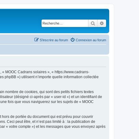
Rechercher
Recherche avancé
S’inscrire au forum
Connexion au forum
 », « MOOC Cadrans solaires », « https://www.cadrans-
es phpBB ») utilisent n’importe quelle information collectée
n nombre de cookies, qui sont des petits fichiers textes
isateur (désigné ci-après par « user-id ») et un identifiant de
éé une fois que vous naviguerez sur les sujets de « MOOC
 hors de portée du document qui est prévu pour couvrir
Ceci peut être, et n’est pas limité à : la publication de
i par « votre compte ») et les messages que vous envoyez après