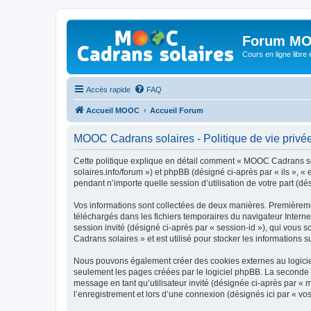
Forum MO
Cours en ligne libre e
Accès rapide
FAQ
Accueil MOOC
Accueil Forum
MOOC Cadrans solaires - Politique de vie privé
Cette politique explique en détail comment « MOOC Cadrans sola
solaires.info/forum ») et phpBB (désigné ci-après par « ils », 
pendant n’importe quelle session d’utilisation de votre part (dé
Vos informations sont collectées de deux manières. Premièremen
téléchargés dans les fichiers temporaires du navigateur Internet
session invité (désigné ci-après par « session-id »), qui vous
Cadrans solaires » et est utilisé pour stocker les informations s
Nous pouvons également créer des cookies externes au logicie
seulement les pages créées par le logiciel phpBB. La seconde ma
message en tant qu’utilisateur invité (désignée ci-après par «
l’enregistrement et lors d’une connexion (désignés ici par « v