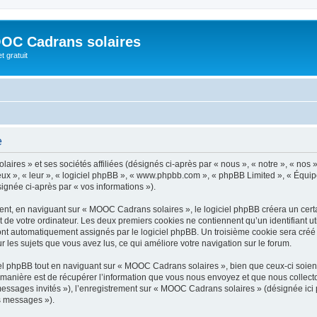
OC Cadrans solaires
t gratuit
e
ires » et ses sociétés affiliées (désignés ci-après par « nous », « notre », « nos
« eux », « leur », « logiciel phpBB », « www.phpbb.com », « phpBB Limited », « Équip
signée ci-après par « vos informations »).
t, en naviguant sur « MOOC Cadrans solaires », le logiciel phpBB créera un certai
 de votre ordinateur. Les deux premiers cookies ne contiennent qu’un identifiant util
 sont automatiquement assignés par le logiciel phpBB. Un troisième cookie sera cr
ur les sujets que vous avez lus, ce qui améliore votre navigation sur le forum.
l phpBB tout en naviguant sur « MOOC Cadrans solaires », bien que ceux-ci soient
nière est de récupérer l’information que vous nous envoyez et que nous collectons. 
 messages invités »), l’enregistrement sur « MOOC Cadrans solaires » (désignée ic
os messages »).