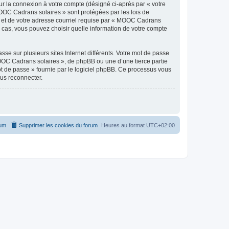
ur la connexion à votre compte (désigné ci-après par « votre
MOOC Cadrans solaires » sont protégées par les lois de
e et de votre adresse courriel requise par « MOOC Cadrans
s cas, vous pouvez choisir quelle information de votre compte
se sur plusieurs sites Internet différents. Votre mot de passe
OC Cadrans solaires », de phpBB ou une d’une tierce partie
ot de passe » fournie par le logiciel phpBB. Ce processus vous
ous reconnecter.
rum
Supprimer les cookies du forum
Heures au format
UTC+02:00