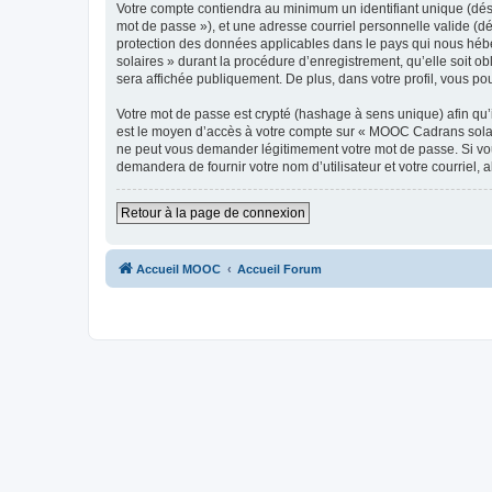
Votre compte contiendra au minimum un identifiant unique (dési
mot de passe »), et une adresse courriel personnelle valide (d
protection des données applicables dans le pays qui nous hébe
solaires » durant la procédure d’enregistrement, qu’elle soit o
sera affichée publiquement. De plus, dans votre profil, vous po
Votre mot de passe est crypté (hashage à sens unique) afin qu’i
est le moyen d’accès à votre compte sur « MOOC Cadrans solai
ne peut vous demander légitimement votre mot de passe. Si vous
demandera de fournir votre nom d’utilisateur et votre courriel
Retour à la page de connexion
Accueil MOOC
Accueil Forum