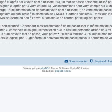
gné ci-après par « votre nom d’utilisateur »), un mot de passe personnel utilisé po
ésignée ci-après par « votre courriel »). Vos informations pour votre compte sur « 
rge. Toute information en-dehors de votre nom d’utilisateur, de votre mot de pass
bligatoire ou non, reste à la discrétion de « MOOC Cadrans solaires ». Dans tous le
uvez souscrire ou non à l’envoi automatique de courriel par le logiciel phpBB.
l soit sécurisé. Cependant, il est recommandé de ne pas utiliser le même mot de pas
res », conservez-le soigneusement et en aucun cas une personne affiliée de « MO
 oubliez votre mot de passe, vous pouvez utiliser la fonction « J’ai oublié mon m
, alors le logiciel phpBB générera un nouveau mot de passe qui vous permettra de v
Nous contacter
L’équipe du fo
Développé par
phpBB
® Forum Software © phpBB Limited
Traduit par
phpBB-fr.com