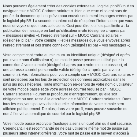
Nous pouvons également créer des cookies externes au logiciel phpBB tout en
naviguant sur « MOOC Cadrans solaires », bien que ceux-ci soient hors de
portée du document qui est prévu pour couvrir seulement les pages créées par
le logiciel phpBB. La seconde manière est de récupérer l’information que vous
nous envoyez et que nous collectons. Ceci peut être, et n’est pas limité à : la
publication de message en tant qu’utilisateur invité (désignée ci-après par
« messages invités »), l’enregistrement sur « MOOC Cadrans solaires »
(désignée ici par « votre compte ») et les messages que vous envoyez après
l’enregistrement et lors d’une connexion (désignés ici par « vos messages »).
Votre compte contiendra au minimum un identifiant unique (désigné ci-après
par « votre nom d’utilisateur »), un mot de passe personnel utilisé pour la
connexion à votre compte (désigné ci-après par « votre mot de passe »), et
une adresse courriel personnelle valide (désignée ci-après par « votre
courriel »). Vos informations pour votre compte sur « MOOC Cadrans solaires »
sont protégées par les lois de protection des données applicables dans le
pays qui nous héberge. Toute information en-dehors de votre nom d’utilisateur,
de votre mot de passe et de votre adresse courriel requise par « MOOC
Cadrans solaires » durant la procédure d’enregistrement, qu’elle soit
obligatoire ou non, reste à la discrétion de « MOOC Cadrans solaires ». Dans
tous les cas, vous pouvez choisir quelle information de votre compte sera
affichée publiquement. De plus, dans votre profil, vous pouvez souscrire ou
non à l’envoi automatique de courriel par le logiciel phpBB.
Votre mot de passe est crypté (hashage à sens unique) afin qu’il soit sécurisé.
Cependant, il est recommandé de ne pas utiliser le même mot de passe sur
plusieurs sites Internet différents. Votre mot de passe est le moyen d’accès à