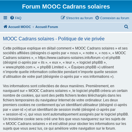
Forum MOOC Cadrans solaires
FAQ
S’inscrire au forum
Connexion au forum
R
Accueil MOOC
Accueil Forum
e
MOOC Cadrans solaires - Politique de vie privée
c
h
Cette politique explique en détail comment « MOOC Cadrans solaires » et ses
sociétés affiliées (désignés ci-après par « nous », « notre », « nos », « MOOC
e
Cadrans solaires », « https://www.cadrans-solaires.info/forum ») et phpBB
r
(désigné ci-après par « ils », « eux », « leur », « logiciel phpBB »,
« www.phpbb.com », « phpBB Limited », « Équipes phpBB ») utilisent
c
n’importe quelle information collectée pendant n’importe quelle session
h
d’utilisation de votre part (désignée ci-après par « vos informations »).
e
Vos informations sont collectées de deux manières. Premièrement, en
r
naviguant sur « MOOC Cadrans solaires », le logiciel phpBB créera un certain
nombre de cookies, qui sont des petits fichiers textes téléchargés dans les
fichiers temporaires du navigateur Internet de votre ordinateur. Les deux
premiers cookies ne contiennent qu’un identifiant utilisateur (désigné ci-après
par « user-id ») et un identifiant de session invité (désigné ci-après par
« session-id »), qui vous sont automatiquement assignés par le logiciel phpBB.
Un troisième cookie sera créé une fois que vous naviguerez sur les sujets de
« MOOC Cadrans solaires » et est utilisé pour stocker les informations sur les
sujets que vous avez lus, ce qui améliore votre navigation sur le forum.