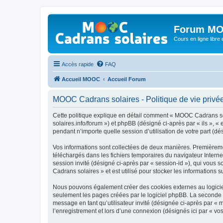
Forum MO
Cours en ligne libre e
Accès rapide
FAQ
Accueil MOOC
Accueil Forum
MOOC Cadrans solaires - Politique de vie privé
Cette politique explique en détail comment « MOOC Cadrans sola
solaires.info/forum ») et phpBB (désigné ci-après par « ils », 
pendant n’importe quelle session d’utilisation de votre part (dé
Vos informations sont collectées de deux manières. Premièremen
téléchargés dans les fichiers temporaires du navigateur Internet
session invité (désigné ci-après par « session-id »), qui vous
Cadrans solaires » et est utilisé pour stocker les informations s
Nous pouvons également créer des cookies externes au logicie
seulement les pages créées par le logiciel phpBB. La seconde ma
message en tant qu’utilisateur invité (désignée ci-après par «
l’enregistrement et lors d’une connexion (désignés ici par « v