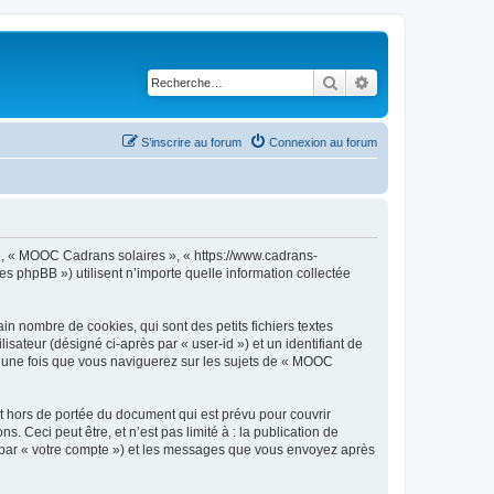
Rechercher
Recherche avancé
S’inscrire au forum
Connexion au forum
 », « MOOC Cadrans solaires », « https://www.cadrans-
es phpBB ») utilisent n’importe quelle information collectée
n nombre de cookies, qui sont des petits fichiers textes
isateur (désigné ci-après par « user-id ») et un identifiant de
éé une fois que vous naviguerez sur les sujets de « MOOC
 hors de portée du document qui est prévu pour couvrir
Ceci peut être, et n’est pas limité à : la publication de
i par « votre compte ») et les messages que vous envoyez après