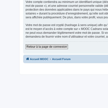
Votre compte contiendra au minimum un identifiant unique (dési
mot de passe »), et une adresse courriel personnelle valide (d
protection des données applicables dans le pays qui nous hébe
solaires » durant la procédure d’enregistrement, qu’elle soit o
sera affichée publiquement. De plus, dans votre profil, vous po
Votre mot de passe est crypté (hashage à sens unique) afin qu’i
est le moyen d’accès à votre compte sur « MOOC Cadrans solai
ne peut vous demander légitimement votre mot de passe. Si vous
demandera de fournir votre nom d’utilisateur et votre courriel
Retour à la page de connexion
Accueil MOOC
Accueil Forum