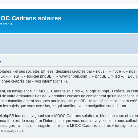
OC Cadrans solaires
t gratuit
e
ires » et ses sociétés affiliées (désignés ci-après par « nous », « notre », « nos
« eux », « leur », « logiciel phpBB », « www.phpbb.com », « phpBB Limited », « Équip
signée ci-après par « vos informations »).
t, en naviguant sur « MOOC Cadrans solaires », le logiciel phpBB créera un certai
 de votre ordinateur. Les deux premiers cookies ne contiennent qu’un identifiant util
 sont automatiquement assignés par le logiciel phpBB. Un troisième cookie sera cr
ur les sujets que vous avez lus, ce qui améliore votre navigation sur le forum.
l phpBB tout en naviguant sur « MOOC Cadrans solaires », bien que ceux-ci soient
nière est de récupérer l’information que vous nous envoyez et que nous collectons. 
 messages invités »), l’enregistrement sur « MOOC Cadrans solaires » (désignée ic
os messages »).