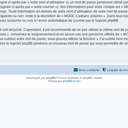
gné ci-après par « votre nom d’utilisateur »), un mot de passe personnel utilisé po
ésignée ci-après par « votre courriel »). Vos informations pour votre compte sur « 
rge. Toute information en-dehors de votre nom d’utilisateur, de votre mot de pass
bligatoire ou non, reste à la discrétion de « MOOC Cadrans solaires ». Dans tous le
uvez souscrire ou non à l’envoi automatique de courriel par le logiciel phpBB.
l soit sécurisé. Cependant, il est recommandé de ne pas utiliser le même mot de pas
res », conservez-le soigneusement et en aucun cas une personne affiliée de « MO
 oubliez votre mot de passe, vous pouvez utiliser la fonction « J’ai oublié mon m
, alors le logiciel phpBB générera un nouveau mot de passe qui vous permettra de v
Nous contacter
L’équipe du fo
Développé par
phpBB
® Forum Software © phpBB Limited
Traduit par
phpBB-fr.com