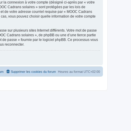
ur la connexion à votre compte (désigné ci-après par « votre
MOOC Cadrans solaires » sont protégées par les lois de
e et de votre adresse courriel requise par « MOOC Cadrans
s cas, vous pouvez choisir quelle information de votre compte
se sur plusieurs sites Internet différents. Votre mot de passe
OC Cadrans solaires », de phpBB ou une d’une tierce partie
ot de passe » fournie par le logiciel phpBB. Ce processus vous
ous reconnecter.
rum
Supprimer les cookies du forum
Heures au format
UTC+02:00