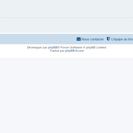
Nous contacter
L’équipe du fo
Développé par
phpBB
® Forum Software © phpBB Limited
Traduit par
phpBB-fr.com