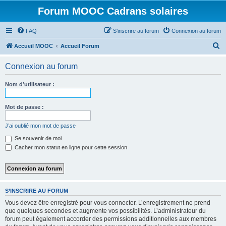
Forum MOOC Cadrans solaires
FAQ
S’inscrire au forum
Connexion au forum
R
Accueil MOOC
Accueil Forum
e
Connexion au forum
c
h
Nom d’utilisateur :
e
r
Mot de passe :
c
J’ai oublié mon mot de passe
h
Se souvenir de moi
e
Cacher mon statut en ligne pour cette session
r
S’INSCRIRE AU FORUM
Vous devez être enregistré pour vous connecter. L’enregistrement ne prend
que quelques secondes et augmente vos possibilités. L’administrateur du
forum peut également accorder des permissions additionnelles aux membres