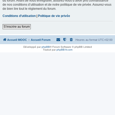
du forum. Avant de vous enregistrer, assurez-vous d’avoir pris connaissance
de nos conditions d’utilisation et de notre politique de vie privée. Assurez-vous
de bien lire tout le règlement du forum.
Conditions d’utilisation
|
Politique de vie privée
S’inscrire au forum
Accueil MOOC
Accueil Forum
Heures au format
UTC+02:00
Développé par
phpBB
® Forum Software © phpBB Limited
Traduit par
phpBB-fr.com