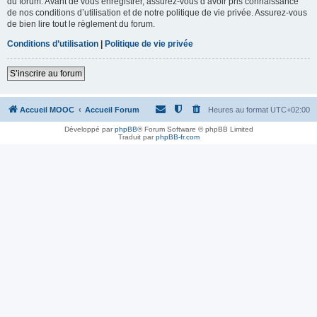
du forum. Avant de vous enregistrer, assurez-vous d’avoir pris connaissance
de nos conditions d’utilisation et de notre politique de vie privée. Assurez-vous
de bien lire tout le règlement du forum.
Conditions d’utilisation
|
Politique de vie privée
S’inscrire au forum
Accueil MOOC
Accueil Forum
Heures au format
UTC+02:00
Développé par
phpBB
® Forum Software © phpBB Limited
Traduit par
phpBB-fr.com