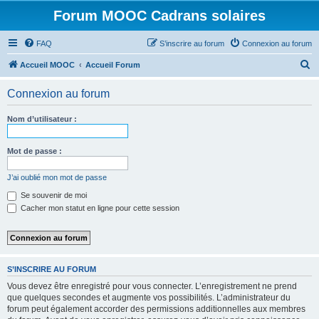
Forum MOOC Cadrans solaires
FAQ
S’inscrire au forum
Connexion au forum
R
Accueil MOOC
Accueil Forum
e
Connexion au forum
c
h
Nom d’utilisateur :
e
r
Mot de passe :
c
J’ai oublié mon mot de passe
h
Se souvenir de moi
e
Cacher mon statut en ligne pour cette session
r
S’INSCRIRE AU FORUM
Vous devez être enregistré pour vous connecter. L’enregistrement ne prend
que quelques secondes et augmente vos possibilités. L’administrateur du
forum peut également accorder des permissions additionnelles aux membres